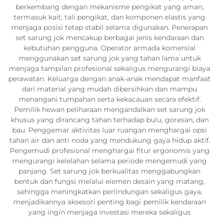
berkembang dengan mekanisme pengikat yang aman,
termasuk kait, tali pengikat, dan komponen elastis yang
menjaga posisi tetap stabil selama digunakan. Penerapan
set sarung jok mencakup berbagai jenis kendaraan dan
kebutuhan pengguna. Operator armada komersial
menggunakan set sarung jok yang tahan lama untuk
menjaga tampilan profesional sekaligus mengurangi biaya
perawatan. Keluarga dengan anak-anak mendapat manfaat
dari material yang mudah dibersihkan dan mampu
menangani tumpahan serta kekacauan secara efektif.
Pemilik hewan peliharaan mengandalkan set sarung jok
khusus yang dirancang tahan terhadap bulu, goresan, dan
bau. Penggemar aktivitas luar ruangan menghargai opsi
tahan air dan anti noda yang mendukung gaya hidup aktif.
Pengemudi profesional menghargai fitur ergonomis yang
mengurangi kelelahan selama periode mengemudi yang
panjang. Set sarung jok berkualitas menggabungkan
bentuk dan fungsi melalui elemen desain yang matang,
sehingga meningkatkan perlindungan sekaligus gaya,
menjadikannya aksesori penting bagi pemilik kendaraan
yang ingin menjaga investasi mereka sekaligus