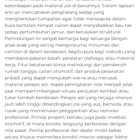
kelembapan pada material jok di bawahnya. Sistem lapisan
anti-air menciptakan penghalang kedap yang
menghentikan tumpahan agar tidak meresap ke dalam
busa bantalan, tempat cairan dapat menyebabkan bau tak
sedap, pertumbuhan jamur, dan kerusakan struktural.
Perlindungan ini sangat berharga bagi keluarga dengan
anak-anak yang sering mengonsumsi minuman dan
camilan di dalam kendaraan, begitu pula bagi individu yang
membawa pakaian basah, peralatan olahraga, atau material
kerja. Fitur ketahanan kimia melindungi dari pembersih
rumah tangga, cairan otomotif, dan produk perawatan
pribadi yang dapat mengubah warna atau merusak
material pelapis asli. Aspek peningkatan nilai menjadi jelas
saat mempertimbangkan situasi penjualan kembali atau
tukar tambah kendaraan. Pelapis asli yang terjaga nilainya
jauh lebih tinggi dibandingkan jok yang aus, bernoda, atau
rusak yang memerlukan penggantian atau restorasi
profesional. Prinsip properti berlaku juga pada investasi
otomotif, di mana kondisi langsung berkorelasi dengan
nilai pasar. Penilai profesional dan dealer mobil bekas
secara khusus memeriksa kondisi interior sebagai faktor