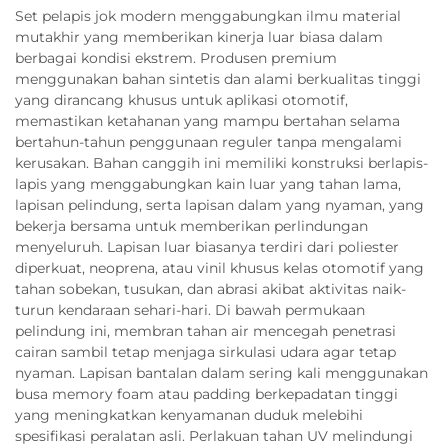
Set pelapis jok modern menggabungkan ilmu material
mutakhir yang memberikan kinerja luar biasa dalam
berbagai kondisi ekstrem. Produsen premium
menggunakan bahan sintetis dan alami berkualitas tinggi
yang dirancang khusus untuk aplikasi otomotif,
memastikan ketahanan yang mampu bertahan selama
bertahun-tahun penggunaan reguler tanpa mengalami
kerusakan. Bahan canggih ini memiliki konstruksi berlapis-
lapis yang menggabungkan kain luar yang tahan lama,
lapisan pelindung, serta lapisan dalam yang nyaman, yang
bekerja bersama untuk memberikan perlindungan
menyeluruh. Lapisan luar biasanya terdiri dari poliester
diperkuat, neoprena, atau vinil khusus kelas otomotif yang
tahan sobekan, tusukan, dan abrasi akibat aktivitas naik-
turun kendaraan sehari-hari. Di bawah permukaan
pelindung ini, membran tahan air mencegah penetrasi
cairan sambil tetap menjaga sirkulasi udara agar tetap
nyaman. Lapisan bantalan dalam sering kali menggunakan
busa memory foam atau padding berkepadatan tinggi
yang meningkatkan kenyamanan duduk melebihi
spesifikasi peralatan asli. Perlakuan tahan UV melindungi