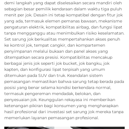
demi langkah yang dapat diselesaikan secara mandiri oleh
sebagian besar pemilik kendaraan dalam waktu tiga puluh
menit per jok. Desain ini tetap kompatibel dengan fitur jok
yang ada, termasuk elemen pemanas bawaan, mekanisme
pengaturan elektrik, kompatibilitas airbag, dan fungsi lipat
tanpa mengganggu atau menimbulkan risiko keselamatan.
Set sarung jok berkualitas mempertahankan akses penuh
ke kontrol jok, tempat cangkir, dan kompartemen
penyimpanan melalui bukaan dan panel akses yang
ditempatkan secara presisi. Kompatibilitas mencakup
berbagai jenis jok seperti jok bucket, jok bangku, jok
kapten, dan konfigurasi lipat terpisah yang umum
ditemukan pada SUV dan truk. Keandalan sistem
pemasangan memastikan bahwa sarung tetap berada pada
posisi yang benar selama kondisi berkendara normal,
termasuk pengereman mendadak, belokan, dan
penyesuaian jok. Keunggulan rekayasa ini memberikan
ketenangan pikiran bagi konsumen yang mengharapkan
hasil profesional dari investasi set sarung jok mereka tanpa
memerlukan layanan pemasangan profesional.