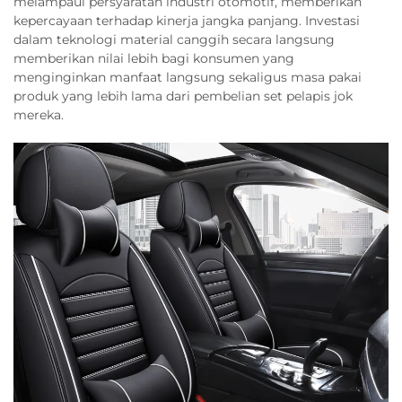
melampaui persyaratan industri otomotif, memberikan
kepercayaan terhadap kinerja jangka panjang. Investasi
dalam teknologi material canggih secara langsung
memberikan nilai lebih bagi konsumen yang
menginginkan manfaat langsung sekaligus masa pakai
produk yang lebih lama dari pembelian set pelapis jok
mereka.