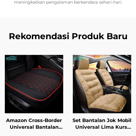
meningkatkan pengalaman berkendara sehari-hari.
Rekomendasi Produk Baru
Amazon Cross-Border
Set Bantalan Jok Mobil
Universal Bantalan
Universal Lima Kursi
Jok Mobil Satu-Piece
Tebal Hangat Musim