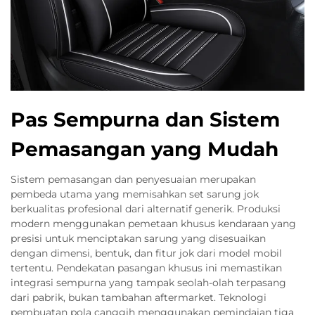
Pas Sempurna dan Sistem
Pemasangan yang Mudah
Sistem pemasangan dan penyesuaian merupakan
pembeda utama yang memisahkan set sarung jok
berkualitas profesional dari alternatif generik. Produksi
modern menggunakan pemetaan khusus kendaraan yang
presisi untuk menciptakan sarung yang disesuaikan
dengan dimensi, bentuk, dan fitur jok dari model mobil
tertentu. Pendekatan pasangan khusus ini memastikan
integrasi sempurna yang tampak seolah-olah terpasang
dari pabrik, bukan tambahan aftermarket. Teknologi
pembuatan pola canggih menggunakan pemindaian tiga