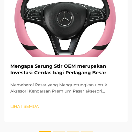
Mengapa Sarung Stir OEM merupakan
Investasi Cerdas bagi Pedagang Besar
Memahami Pasar yang Menguntungkan untuk
Aksesori Kendaraan Premium Pasar aksesori
otomotif terus berkembang pesat, dan pelindung stir
OEM telah muncul sebagai segmen produk yang
LIHAT SEMUA
sangat menguntungkan bagi para grosir. Produk-
produk berkualitas tinggi ini...