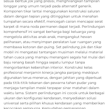
sesuai bentuk jok yang presisi, menghilangkan tampilan
longgar yang umum terjadi pada alternatif generik.
Komponen tikar lantai menggunakan konstruksi saluran
dalam dengan tepian yang ditinggikan untuk menahan
tumpahan secara efektif, mencegah cairan mencapai serat
karpet di mana noda permanen dapat terjadi. Perlindungan
komprehensif ini sangat berharga bagi keluarga yang
mengelola aktivitas anak-anak, mengangkut hewan
peliharaan, atau menyimpan peralatan luar ruangan yang
membawa kotoran dan puing. Set pelindung jok dan tikar
mobil ini mengatasi tantangan musiman melalui material
tahan cuaca yang mampu menangani segala hal mulai dari
baju renang basah hingga sepatu lumpur tanpa
mengorbankan kebersihan interior. Konstruksi kelas
profesional menjamin kinerja jangka panjang meskipun
digunakan terus-menerus, dengan jahitan yang diperkuat
pada titik-titik tekanan dan pewarna tahan pudar yang
menjaga tampilan meski terpapar sinar matahari dalam
waktu lama. Sistem perlindungan ini cocok untuk berbagai
ukuran dan konfigurasi kendaraan, menyediakan solusi
universal serta pilihan khusus kendaraan yang memberikan
kecocokan sempurna. Kemudahan pemasangan