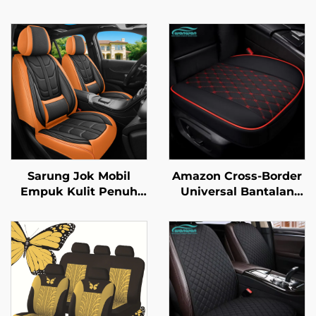
Sarung Jok Mobil
Amazon Cross-Border
Empuk Kulit Penuh
Universal Bantalan
Musim Empat Terbaru
Jok Mobil Satu-Piece
Semua-dalam-Satu
Empat Musim Terbaru
Pabrik Langsung
Kulit Tiga-Piece Tanpa
Terlaris Amazon
Backrest