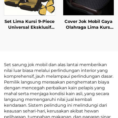
Set Lima Kursi 9-Piece
Cover Jok Mobil Gaya
Universal Eksklusif
Olahraga Lima Kursi
Nyaman Proses
Anti-Selip Universal
Indentasi Kupu-Kupu
Single Sandaran Tali
Desain Kulit untuk
Bebas Set Tiga-Piece
Mobil Impor
Fitur Ventilasi Pijat
Set sarung jok mobil dan alas lantai memberikan
nilai luar biasa melalui perlindungan interior yang
komprehensif, jauh melampaui perlindungan dasar.
Pemilik langsung merasakan penghematan biaya
dengan mencegah perbaikan kain pelapis yang
mahal serta menjaga kondisi kain asli, yang secara
langsung memengaruhi nilai jual kembali
kendaraan. Sistem pelindung ini melindungi dari
keausan sehari-hari, kerusakan akibat hewan
peliharaan, tumpahan makanan, dan paparan sinar