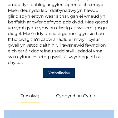
amddiffyn poblog ar gyfer tapren eich cerbyd.
Mae'r deunydd ledr ddibynadwy yn hawdd i
glirio ac yn erbyn wear a thar, gan ei wneud yn
berffaith ar gyfer defnydd pob dydd. Mae gosod
yn syml gyda'r ymylon elastig a'r system gosgu
diogel. Mae'r ddyluniad ergonomig yn sicrhau
ffitio cwsg tra'n cadw anadlu er mwyn cysur
gwell yn ystod daith hir. Trawsnewid fewnolion
eich car â'r dodrefnau sedd styli lledadol yma
sy'n cyfuno esteteg gwallt â swyddogaeth a
chysur.
Ymholiadau
Trosolwg
Cynnyrchau Cyfrifol