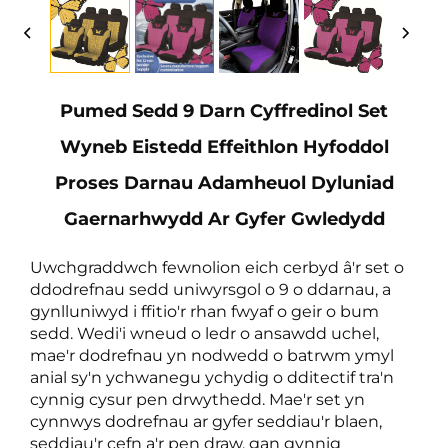
Pumed Sedd 9 Darn Cyffredinol Set
Wyneb Eistedd Effeithlon Hyfoddol
Proses Darnau Adamheuol Dyluniad
Gaernarhwydd Ar Gyfer Gwledydd
Uwchgraddwch fewnolion eich cerbyd â'r set o
ddodrefnau sedd uniwyrsgol o 9 o ddarnau, a
gynlluniwyd i ffitio'r rhan fwyaf o geir o bum
sedd. Wedi'i wneud o ledr o ansawdd uchel,
mae'r dodrefnau yn nodwedd o batrwm ymyl
anial sy'n ychwanegu ychydig o dditectif tra'n
cynnig cysur pen drwythedd. Mae'r set yn
cynnwys dodrefnau ar gyfer seddiau'r blaen,
seddiau'r cefn a'r pen draw, gan gynnig