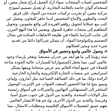
الشخصي لعينات المنتجات. سواء أراد العميل إدراج شعار معين، أو
استخدام ألوان خاصة بالعلامة التجارية، أو تعديل تصميم لنموذج
مركبة معين، أو تجريب تركيبات جديدة من المواد، فإن فريق
البحث والتطوير والإنتاج المخصص لدينا جاهز للتعاون. ونعمل عن
كثب مع عملائنا لتحويل رؤاهم الفريدة إلى واقع ملموس، وتحويل
المفاهيم إلى منتجات جاهزة للسوق. ويضمن لنا هذا النهج المرِن،
إلى جانب التزامنا بالبقاء في طليعة الاتجاهات السائدة في مجال
التصميم وتكنولوجيا المواد، أن يتمكن شركاؤنا دائمًا من تقديم
شيء جديد ومثير لعملائهم.
4. وصول عالمي واسع وحضور في الأسواق
تمتد رؤيتنا إلى ما هو أبعد من جدران مصنعنا. ونفخر بإرساء وجود
عالمي كبير، مما يجعل إكسسواراتنا للسيارات عالية الجودة متاحة
للعملاء في جميع أنحاء العالم. يتم عرض منتجاتنا وبيعها بشكل
استراتيجي عبر منصات التجارة الإلكترونية والتجارة الخارجية
الرائدة دوليًا، بما في ذلك العمالقة الصناعية مثل أمازون، وإيباي،
وتيمو. يتيح لنا هذا الحضور المتعدد القنوات عبر الإنترنت الوصول
المباشر إلى المستهلكين النهائيين والشركات في أسواق رئيسية
مثل الولايات المتحدة، والعديد من الدول في جنوب شرق آسيا،
وفرنسا، والعديد من الدول الأخرى. ويُدعم هذا الانتشار العالمي
بفهم عميق لتفضيلات الأسواق الإقليمية ومتطلبات الامتثال، مما