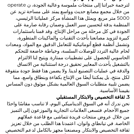
لترجمة خبراتنا إلى منتجات ملموسة وعالية الجودة، ن operate
من خلال مجمع مصانع حديث وواسع يمتد على مساحة تزيد عن
5000 متر مربع. ويمثل هذا المنشأة مركز عملياتنا الرئيسي،
المنظمة بدقة لتحسين سير العمل وضمان رقابة صارمة على
الجودة في كل مرحلة من مراحل الإنتاج. وقد قمنا باستثمارات
كبيرة لتزويد مصانعنا بأحدث التقنيات والماكينات المتطورة،
وتشمل أنظمة قطع أتوماتيكية للتعامل الدقيق مع المواد، ومعدات
لحام عالية التردد للوصلات السلسة، وخياطة خاضعة للتحكم
الحاسوبي للحصول على تشطيبات ممتازة. ويتيح لنا الالتزام
بالتشغيل بأحدث المعايير تحقيق درجة استثنائية من الاتساق
والدقة في عمليات التصنيع لدينا. ولا يضمن هذا فقط جودة متفوقة
لكل منتج، بل يمكننا أيضًا من الإنتاج بكفاءة وبنطاق واسع، مما
يضمن تلبية متطلبات السوق العالمية بشكل موثوق دون المساس
بقيمنا الأساسية.
3. ثقافة التخصيص والابتكار المستقبلي
نحن ندرك أنه في السوق الديناميكي اليوم، لا تناسب مقاسًا واحدًا
جميع الأحجام. فتسعى العلامات التجارية والموزعون إلى التميز
من خلال عروض منتجات فريدة تتماشى مع قاعدة عملائهم
الخاصة. في تيانطاي وانوان، اعتمدنا هذا الطلب من خلال تعزيز
ثقافة التخصيص والابتكار. ومصنعنا مجهز بالكامل لدعم التخصيص