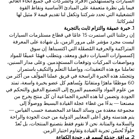
السيارات والمستهلكين الأفراد والشركات في جميع أنحاء العالم.
فيما يلي نظرة متعمقة على المبادئ الأساسية ونقاط القوة
التشغيلية التي تحدد شركتنا وتكفل لنا تقديم قيمة لا مثيل لها
لشركائنا.
1. خبرة عميقة والتزام ثابت بالتجربة
إن رحلتنا التي استمرت 15 عامًا في قطاع مستلزمات السيارات
ليست مجرد مؤشر على مرور الزمن، بل شهادة على المعرفة
المتراكمة والحرفية المُصقَلة التي اكتسبناها. إن سوق
إكسسوارات السيارات دقيق ومعقد، ويتطلب فهمًا عميقًا للمواد
ومواصفات المركبات وتوقعات المستخدمين. وعلى مدار السنين،
تعاملنا مع هذه التعقيدات، وواصلنا التعلُّم والتكيف باستمرار.
وتتجسّد هذه الخبرة الراسخة في فريق عملنا المؤلّف من أكثر من
60 موظفًا ماهرًا ومتفانيًا. ويُساهم كل عضو بخبرة واسعة، تمتد
من علوم المواد والتصميم المريح إلى التصنيع الدقيق والتحكم في
الجودة. وتضمن لنا هذه الخبرة الجماعية أن كل منتج يخرج من
مصنعنا — بدءًا من غطاء عجلة القيادة البسيط ووصولًا إلى
مجموعة معقدة من وسائد المقاعد المخصصة حسب القياس —
يتم هندسته وفق أعلى المعايير الدولية من حيث الجودة والراحة
والسلامة والمتانة. نحن لا نقوم فقط بتصنيع المنتجات، بل نُعدّ
حلولًا تُحسّن تجربة القيادة وتقاوم اختبار الزمن.
2. مرافق حديثة تُسهم في جودة الكفاءة