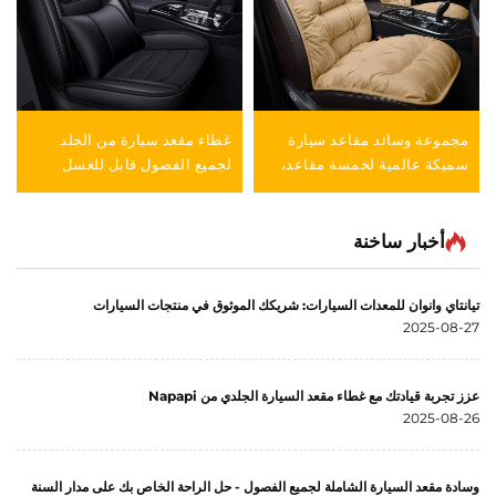
مجموعة وسائد مقاعد سيارة
غطاء مقعد سيارة من الجلد
سميكة عالمية لخمسة مقاعد،
لجميع الفصول قابل للغسل
مجموعة من ثلاث قطع لفصل
بدون غسل وسادة سهلة العناية
الشتاء، وسائد أمامية قصيرة
إكسسوار للمقاعد
مبطنة بفرو ناعم
أخبار ساخنة
تيانتاي وانوان للمعدات السيارات: شريكك الموثوق في منتجات السيارات
2025-08-27
عزز تجربة قيادتك مع غطاء مقعد السيارة الجلدي من Napapi
2025-08-26
وسادة مقعد السيارة الشاملة لجميع الفصول - حل الراحة الخاص بك على مدار السنة