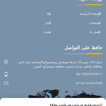
الصفحة الرئيسية
عنّا
المنتجات
أخبار
اتصل بنا
مدونة
حافظ على التواصل
غرفة 401، مبنى 16، حديقة هونغدي زونغتشوانغ الصناعية، بلدة تانتو،
مقاطعة تيانتاى، مدينة تايتشو، مقاطعة تشيجيانغ، الصين
+86-17857597877
[email protected]
We value your privacy