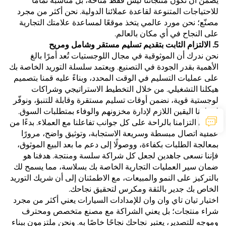
يضمن أن تكون منتجاتنا ليس فقط متاحة، بل مناسبة تمامًا
للاحتياجات المتنوعة لقاعدة عملائنا الدولية. نحن أكثر من مجرد
مصنّع؛ نحن مورد عالمي يتخذ موقعًا لمساعدة علامتك التجارية
على النجاح في أي مكان بالعالم.
5. الالتزام الثابت بتقديم تسليم مستقر وشامل ومريح
نحن ندرك أن الموثوقية في مجال اللوجستيات تُعد أمرًا بالغ
الأهمية بقدر الجودة في التصنيع. ويعتمد سلسلة التوريد الخاصة بك
على عمليات التسليم في الوقت المحدد، وبناءً عليه قمنا بتصميم
هيكلنا التشغيلي. من خلال التخطيط الاستراتيجي وشراكات
لوجستية قوية، نضمن أوقات تسليم مستقرة وقابلة للتنبؤ، ونوفّر
لعملائنا اليقين اللازم لإدارة مخزونهم والوفاء بمتطلبات السوق.
يسري التزامنا بالراحة على كل جوانب تفاعلنا مع العملاء. بدءًا من
عملية اتصال مبسطة وسريعة الاستجابة، وتوثيق واضح، مرورًا
بمعالجة الطلبات بكفاءة، ووصولًا إلى دعم ما بعد البيع الموثوق،
فإننا نسعى جاهدين لجعل كل شراكة سلسة ومنتجة. هدفنا هو
ضمان سير العمليات التجارية الخاصة بك بسلاسة، مما يسمح لك
بالتركيز على النمو والمبيعات، مع الاطمئنان إلى أن شريك التوريد
الخاص بك جدير بالثقة ومكرس لتحقيق نجاحك.
اختيار تيان تاي وان وان للإمدادات السيارات يعني أكثر من مجرد
شراء منتجات؛ بل يعني الشراكة مع مصنع متخصص ومحترف
وموجه للتصدير، يعتبر نجاحك نجاحًا خاصًا به. ونحن ملتزمون ببناء