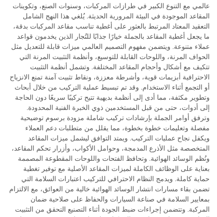
عالمي مع التنوع الكبير في طرازات المركبات، وسنوات الصنع، وتكوينات
المقاعد الموجودة في البيئة المرورية الحديثة. يُلغي هذا النهج الشامل
التعقيد المعتاد المرتبط بالعثور على أغطية تناسب مقاعد المركبات بدقة،
ما يجعل أغطية المقاعد بالجملة خيارًا جذابًا للتُجار الذين يخدمون قواعد
عملاء متنوعة. ويتضمن مفهوم التصميم العالمي ميزات قابلة للتعديل مثل
الحواف المرنة، واللوحات القابلة للتوسيع، وأنظمة التثبيت المرنة التي
تتكيف مع أشكال وأحجام المقاعد المختلفة. وتشمل أنظمة التثبيت
الاحترافية أبزيمات قوية، وأشرطة معززة، ونقاط تثبيت آمنة تمنع الانزياح
أو التجمع أثناء الاستخدام. وقد تم تبسيط عملية التركيب من خلال أبحاث
وتطوير مكثفة، مما أدى إلى أنظمة بديهية تتيح تركيبًا سريعًا دون الحاجة
إلى أدوات، حتى من قبل المستخدمين ذوي الخبرة الفنية المحدودة.
وترفق أوامر الجملة بإرشادات تركيب شاملة مزودة برسوم توضيحية
مفصلة وتعليمات خطوة بخطوة، مما يقلل من متطلبات دعم العملاء
ويكفل نجاح عمليات التركيب. ويمتد التوافق ليشمل ميزات المقاعد
المتخصصة مثل الأذرع المدمجة، وحوامل الأكواب، وأزرار تحكم المقاعد،
ونُظم الوسائد الهوائية. وتحافظ الفتحات واللوحات المقطوعة المصممة
بعناية على الوظائف الكاملة لميزات المقاعد الأصلية مع توفير تغطية
حماية كاملة. ويدمج النظام الاحترافي للتركيب اعتبارات السلامة التي
تضمن بقاء مسارات انتشار الوسائد الهوائية خالية من العوائق، مع الالتزام
بمعايير السلامة في صناعة السيارات والحفاظ على صلاحية ضمان
المركبة. وتتضمن إجراءات ضبط الجودة أثناء التصنيع التحقق من التثبيت