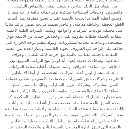
من المواد مثل الجلد الفاخر، والفينيل المتين، والقماش التنفسي،
والنيوبرين، وخلطات اصطناعية مبتكرة توفر حماية فائقة وراحة ممتازة.
وتدمج أغطية المقاعد الحديثة بالجملة تقنيات تصنيع متقدمة مثل أنماط
القطع الدقيقة، وخياطة مدعمة، وعناصر تصميم مريحة تضمن تركيبًا مثاليًا
على مختلف موديلات المركبات وأعوامها. وتشمل الميزات التقنية لأغطية
المقاعد بالجملة طبقات مقاومة للماء، وخصائص حماية من الأشعة فوق
البنفسجية، وعلاجات مضادة للميكروبات، ومواد تنظيم درجة الحرارة التي
تحافظ على الراحة في الظروف الجوية القاسية. وتمتاز العديد من أغطية
المقاعد بالجملة بتصاميم عالمية مع أحزمة قابلة للتعديل، وحواف
مطاطية، وسحابات لاصقة (هوك آند لوب) تتيح التركيب السريع دون
الحاجة إلى مساعدة احترافية. وتمتد تطبيقات أغطية مقاعد المركبات
بالجملة لتشمل ليس فقط المركبات الشخصية، بل أيضًا الأساطيل
التجارية، وشركات تأجير السيارات، وخدمات التاكسي، ومشغلي خدمات
النقل المشتركة، وشركات تزيين السيارات. وغالبًا ما تتضمن أغطية
المقاعد الاحترافية بالجملة مواد مقاومة للحريق، وبنيانًا قويًا، وأقمشة
بجودة تجارية تتحمل الاستخدام المستمر ودورات التنظيف المتكررة. كما
يخدم السوق بالجملة تطبيقات متخصصة مثل أغطية حماية الحيوانات
الأليفة، وأغطية حماية مقاعد الشاحنات العاملة، وأغطية مخصصة مطبوعة
بشعار الشركات للأساطيل المؤسسية. ويوفر الموردون الجملة ذوو الجودة
عالية جداول شاملة للأحجام، وإرشادات التركيب، وخيارات التغليف
بالجملة التي تسهّل إدارة المخزون بالنسبة للتاجر والوكلاء الباحثين عن