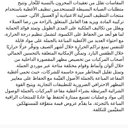
المقاسات تقلل من تعقيدات المخزون بالنسبة للتُّجار. وتتيح
متطلبات الصيانة البسيطة للمستخدمين تنظيف الأغطية باستخدام
منتجات التنظيف المنزلية الاعتيادية أو الغسيل الآلي، حسب
تركيبة المادة. ويزيد هذا العامل المتعلق بالراحة من رضا العملاء
ويقلل من تكاليف الملكية على المدى الطويل. وتمتد فوائد الحماية
لما هو أبعد من الحفاظ على الكسوة، لتشمل تنظيم درجة الحرارة،
مع احتواء العديد من الأغطية المباعة بالجملة على مواد قابلة
للتنفس تمنع تراكم الحرارة خلال أشهر الصيف وتوفِّر عزلًا حراريًا
خلال الطقس البارد. وتمكِّن الإمكانية المتعلقة بالتحسين الجمالي
أصحاب المركبات من تخصيص مظهر المقصورة الداخلية من
خلال ألوان وأنماط وقوام مختلفة متاحة عبر موردي الجملة.
وتمثل تقليل المخاطر ميزة حاسمة للشركات، حيث تحمي أغطية
المقاعد المباعة بالجملة الأصول القيِّمة مع الحفاظ على معايير
المظهر الاحترافي الضرورية للتطبيقات التجارية. ويتيح القوة
الشرائية المرتبطة بشراء أغطية مقاعد المركبات بالجملة الوصول
إلى مواد وعمليات تصنيع ممتازة تُحتفظ بها عادةً للمنتجات الراقية
المباعة بالتجزئة، ما يقدِّم عروض قيمة متفوِّقة للمستهلكين
المقيِّمين للتكلفة.