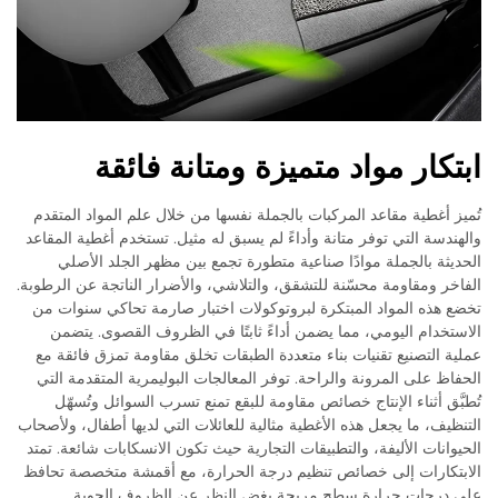
ابتكار مواد متميزة ومتانة فائقة
تُميز أغطية مقاعد المركبات بالجملة نفسها من خلال علم المواد المتقدم
والهندسة التي توفر متانة وأداءً لم يسبق له مثيل. تستخدم أغطية المقاعد
الحديثة بالجملة موادًا صناعية متطورة تجمع بين مظهر الجلد الأصلي
الفاخر ومقاومة محسّنة للتشقق، والتلاشي، والأضرار الناتجة عن الرطوبة.
تخضع هذه المواد المبتكرة لبروتوكولات اختبار صارمة تحاكي سنوات من
الاستخدام اليومي، مما يضمن أداءً ثابتًا في الظروف القصوى. يتضمن
عملية التصنيع تقنيات بناء متعددة الطبقات تخلق مقاومة تمزق فائقة مع
الحفاظ على المرونة والراحة. توفر المعالجات البوليمرية المتقدمة التي
تُطبَّق أثناء الإنتاج خصائص مقاومة للبقع تمنع تسرب السوائل وتُسهّل
التنظيف، ما يجعل هذه الأغطية مثالية للعائلات التي لديها أطفال، ولأصحاب
الحيوانات الأليفة، والتطبيقات التجارية حيث تكون الانسكابات شائعة. تمتد
الابتكارات إلى خصائص تنظيم درجة الحرارة، مع أقمشة متخصصة تحافظ
على درجات حرارة سطح مريحة بغض النظر عن الظروف الجوية