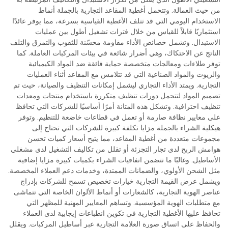
من حيث العمالة. وتتحمل أغطية المقاعد التجارية بالجملة أنماط
الاستخدام اليومي التي قد تتلف الأغطية القياسية بسرعة، مما يوفر عائدًا
استثماريًا قابلاً للقياس من خلال فترات تشغيل أطول بين عمليات
الاستبدال. وتشمل خصائص الأداء مقاومة محسّنة للثقوب والتمزق والتلف
الناتج عن الاحتكاك، وهي أضرار شائعة في بيئات المركبات العاملة. كما
توفر طلاءات ومعالجات متخصصة حماية فائقة ضد المواد الكيميائية
والزيوت والمواد الصناعية التي قد تتلامس مع المقاعد أثناء العمليات
التجارية. ويمتد الأداء التجاري ليشمل إمكانات التنظيف والصيانة، حيث تم
تصميم المواد لتتحمل دورات تنظيف متكررة باستخدام منتجات ومعدات
تنظيف احترافية. وتشكل هذه المتانة أمرًا أساسيًا للشركات التي تحافظ
على معايير نظافة صارمة أو تعمل في قطاعات خاضعة للتنظيم. وتوفر
هيكلية الشراء بالجملة مزايا تكلفة كبيرة للشركات التي تحتاج إلى
مجموعات متعددة من أغطية المقاعد، مما يتيح أسعار كميات تحسن
هوامش الربح لدى تجار التجزئة أو تقلل من تكاليف التشغيل لدى مشغلي
الأساطيل. وغالبًا ما تتضمن اتفاقيات الشراء بكميات كبيرة مزايا إضافية
مثل الشحن الأولوي، والضمانات الممتدة، وخدمات دعم العملاء المخصصة.
ويشمل عرض القيمة التجارية خيارات تخصيص تسمح للشركات بإدراج
عناصر الهوية التجارية، كالشعارات أو أنماط الألوان الخاصة التي تتماشى
مع متطلبات الهوية المؤسسية. وتساهم المعايير المهنية للمظهر التي
تحافظ عليها الأغطية التجارية في تكوين انطباعات إيجابية لدى العملاء
والحفاظ على اتساق صورة العلامة التجارية عبر أساطيل المركبات. ويقلل