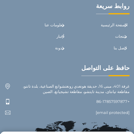
روابط سريعة
الصفحة الرئيسية
معلومات عنا
منتجات
أخبار
اتصل بنا
مدونة
حافظ على التواصل
غرفة 401، مبنى 16، حديقة هونغدي زونغتشوانغ الصناعية، بلدة تانتو،
مقاطعة تيانتاى، مدينة تايتشو، مقاطعة تشيجيانغ، الصين
+86-17857597877
[email protected]