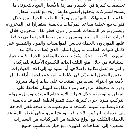
تخفيضات كبيرة في الأسعار مقارنةً بالأسعار البيع بالتجزئة، ما
يسمح للشركات بتحقيق أقصى هامش ربح مع تقديم أسعار
تنافسية للمستهلكين النهائيين. ويوفِّر الطلب بالجملة من خلال
قنوات بيع أغطية مقاعد المركبات بالجملة استقرارًا في المخزون،
ويضمن توافر المنتجات باستمرار دون خطر نفاد المخزون خلال
فترات الطلب المرتفع. وتضمن معايير ضبط الجودة التي يحافظ
عليها الموردون بالجملة تجانس المواصفات والمواد والتصنيع عبر
كامل كميات الطلب، ما يزيل التباين الذي يُصادف غالبًا مع
الموردين الأصغر حجمًا. وتُقدِّم أغطية المقاعد بالجملة قيمة حماية
استثنائية من خلال منع التلف الدائم للكسوة الأصلية للمركبة،
والتي قد تصل تكاليف إصلاحها أو استبدالها إلى آلاف الدولارات.
ويضمن التحمل المُصمَّم في الأغطية المباعة بالجملة أداءً طويل
الأمد، مع احتواء العديد من المنتجات على نقاط إجهاد معززة
ودرزات مخيطة مزدوجة ومواد مقاومة للبهتان تحافظ على
المظهر والوظيفة خلال فترات الاستخدام الممتدة. وتمثل سهولة
التركيب ميزة أخرى كبيرة، حيث تتميز أغطية المقاعد بالجملة
عادةً بتصاميم سهلة الاستخدام مع تعليمات واضحة تلغي الحاجة
إلى خدمات التركيب الاحترافية. وتتيح المرونة في أغطية المقاعد
بالجملة التكيُّف مع أنواع مختلفة من المركبات، من السيارات
الصغيرة إلى الشاحنات الكبيرة، مع خيارات تناسب جميع