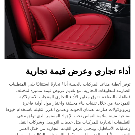
أداء تجاري وعرض قيمة تجارية
توفر أغطية مقاعد المركبات بالجملة أداءً تجاريًا استثنائيًا يلبي المتطلبات
الصارمة للتطبيقات التجارية، مع تقديم عروض قيمة متميزة لمختلف
قطاعات الصناعة. تفوق معايير الأداء التجاري المنتجات الاستهلاكية
النموذجية من خلال تقنيات بناء محسّنة واختيار مواد أولية فاخرة
وبروتوكولات صارمة لضمان الجودة. وتضمن الغرز الثقيلة باستخدام خيوط
صناعية متينة سلامة التماس تحت الإجهاد المستمر الذي تواجهه في
التطبيقات التجارية للمركبات مثل خدمات التوصيل وشركات النقل
وعمليات الأساطيل. ويتجلى عرض القيمة التجارية من خلال العمر
التشغيلي الأطول الذي يقلل من تكرار الاستبدال والتكاليف المرتبطة به