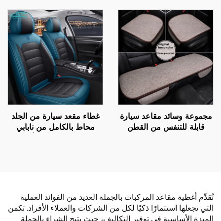
العناية إكسسوار للمقاعد
البوليستري لمقاعد السيارات
مجموعة وسائد مقاعد سيارة
غطاء مقعد سيارة من الجلد
قابلة للتنفس من القطن
محاط بالكامل من نابابي
والكتان، مناسبة لمقاعد
سهل العناية وسادة أمامية
السيارة الخلفية للاستخدام
متينة أنيقة لجميع الفصول
في الصيف، مجموعة لجميع
لسيارات بولو الحديثة
الفصول
تُقدِّم أغطية مقاعد المركبات بالجملة العديد من الفوائد العملية
التي تجعلها استثمارًا ذكيًا لكل من الشركات والعملاء الأفراد. تكمن
الميزة الأساسية في توفير التكاليف، حيث يتيح الشراء بالجملة