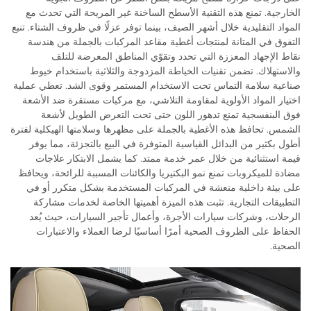
الخارجية. تمنع هذه التقنية الأسطح الساخنة غير المريحة التي تحدث مع
المواد التقليدية خلال أشهر الصيف، بينما توفر عزلًا في ظروف الشتاء. تنبع
التفوق في المتانة لمنتجات أغطية مقاعد المركبات بالجملة من هندسة
نقاط الإجهاد المعززة التي تحدد وتقوّي المناطق المعرضة للتلف
والاستهلاك. تضمن تقنيات الخياطة المزدوجة والثلاثية باستخدام خيوط
صناعية سلامة التماس تحت الاستخدام المستمر وقوى الشد. تعطي عملية
اختيار المواد الأولوية لمقاومة التلاشي، مع مركبات مستقرة ضد الأشعة
فوق البنفسجية تمنع تدهور اللون حتى تحت التعرض الطويل لأشعة
الشمس. تحافظ هذه الأغطية بالجملة على مظهرها وسلامتها الهيكلية لفترة
أطول بكثير من البدائل القياسية المتوفرة في البيع بالتجزئة، مما يوفر
قيمة استثنائية من خلال عمر خدمة ممتد. كما يشمل الابتكار علاجات
مضادة للميكروبات تمنع نمو البكتيريا والكائنات المسببة للرائحة، ويحافظ
على بيئة داخلية منعشة في المركبات المستخدمة بشكل متكرر أو في
التطبيقات التجارية. تثبت هذه الميزة أهميتها الخاصة لخدمات مشاركة
الرحلات، وشركات سيارات الأجرة، وأعمال تأجير السيارات، حيث يُعد
الحفاظ على الظروف الصحية أمرًا أساسيًا لرضا العملاء والاعتبارات
الصحية.