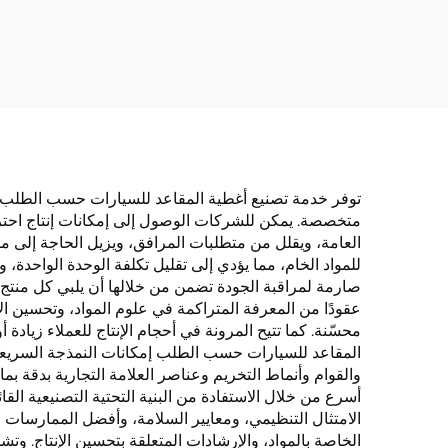
جديد من الجلد، لمواسم
قطع)،
السنة الأربعة، ثلاث قطع
بتصم
بدون ظهر المقعد، متوفرة
المق
في أمازون للتجارة الدولية
للس
توفر خدمة تصنيع أغطية المقاعد للسيارات حسب الطلب 
متخصصة. يمكن للشركات الوصول إلى إمكانات إنتاج احترافي
العامة، ويقلل من متطلبات المرافق، ويزيل الحاجة إلى
للمواد الخام، مما يؤدي إلى تقليل تكلفة الوحدة الواحدة،
صارمة لمراقبة الجودة تضمن من خلالها أن يلبي كل منتج
عقودًا من المعرفة المتراكمة في علوم المواد، وتحسين ال
محسّنة. كما تتيح المرونة في أحجام الإنتاج للعملاء زيادة 
المقاعد للسيارات حسب الطلب إمكانات النمذجة السريعة ا
والقوام وأنماط التخريم وعناصر العلامة التجارية بدقة ب
أسرع من خلال الاستفادة من البنية التحتية التصنيعية ال
الامتثال التنظيمي، ومعايير السلامة، وأفضل الممارسات 
الخاصة بالمواد، والإرشادات المتعلقة بتحسين الإنتاج. وتشم