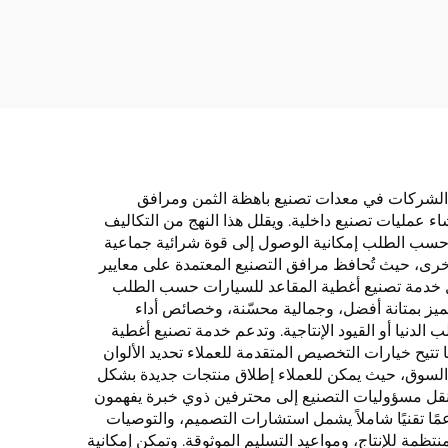
وعة
سهل العناية وسادة أمامية
صل
متينة أنيقة لجميع الفصول
ية
لسيارات بولو الحديثة
اعم
 الشركات في معدات تصنيع باهظة الثمن ومرافق
ء عمليات تصنيع داخلية. ويقلل هذا النهج من التكاليف
 حسب الطلب إمكانية الوصول إلى قوة شرائية جماعية
ة أخرى، حيث تُحافظ مرافق التصنيع المعتمدة على معايير
ال خدمة تصنيع أغطية المقاعد للسيارات حسب الطلب
تميز بمتانة أفضل، وجمالية محسّنة، وخصائص أداء
 الدنيا أو القيود الإنتاجية. وتدعم خدمة تصنيع أغطية
تيح خيارات التخصيص المتقدمة للعملاء تحديد الألوان
لى السوق، حيث يمكن للعملاء إطلاق منتجات جديدة بشكل
ال نقل مسؤوليات التصنيع إلى محترفين ذوي خبرة يفهمون
ا تقنيًا شاملاً يشمل استشارات التصميم، والتوصيات
منتظمة للإنتاج، ومواعيد التسليم الموثوقة. وتمكن إمكانية