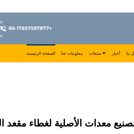
+86-17857597877
ال
مق
 بنا
أخبار
منتجات
معلومات عنا
الصفحة الرئيسية
صنيع معدات الأصلية لغطاء مقعد ال