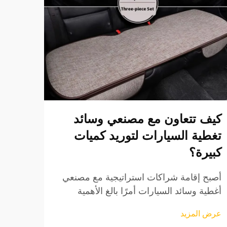
كيف تتعاون مع مصنعي وسائد
كيفي
تغطية السيارات لتوريد كميات
أطقم
كبيرة؟
عند اخ
يصبح 
أصبح إقامة شراكات استراتيجية مع مصنعي
العالم
أغطية وسائد السيارات أمرًا بالغ الأهمية
عرض ا
والقي
بشكل متزايد للشركات التي تسعى إلى حلول
عرض المزيد
الاست
توريد موثوقة لكميات كبيرة في سوق