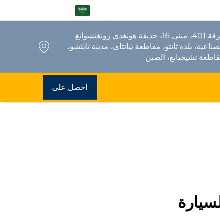
AR
غرفة 401، مبنى 16، حديقة هونغدي زونغتشوانغ
صناعية، بلدة تانتو، مقاطعة تيانتاى، مدينة تايتشو،
اطعة تشيجيانغ، الصين
احصل على
عرض سعر
سيارة