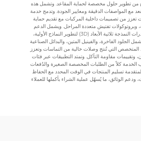
لبيع من تطوير حلول مخصصة لحماية المقاعد. وتشمل هذه
قعد مع المواصفات الدقيقة ومعايير الجودة. وتدمج خدمة
جات تعزز من تصميمات داخلية المركبات مع تقديم حماية
، وبروتوكولات تفتيش متعددة المراحل. ويشمل الدعم
التكنولوجي لخدمة تصنيع أغطية المقاعد للسيارات برامج تصميم بمساعدة الحاسوب (CAD) التي تتيح إنشاء أنماط دقيقة، وقدرات النمذجة ثلاثية الأبعاد (3D) لتطوير النماذج الأولية،
ل الجلود الفاخرة، والفينيل المتين، والبدائل الصناعية
ط المتخصص التي تُنتج وصلات خالية من التماسات وتعزز
، وتقييمات مقاومة التآكل. وتمتد التطبيقات عبر فئات
 الخدمة كلاً من الطلبات المخصصة الصغيرة والدُفعات
 المتقدمة تسليم المنتجات في الوقت المحدد مع الحفاظ
دعم الوثائق، ما يُسهّل عملية الشراء بأكملها للعملاء