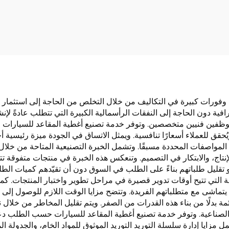
 تصميم فاخر ومريح
لخمسة مقاعد، مجم
يم فراشة من الجلد
من ثلاث قطع لف
اوم للتآكل مناسب
الشتاء، وسائد أمام
يارات المستوردة
قصيرة مبطنة بفرو ن
وفورات كبيرة في التكاليف من خلال التخلص من الحاجة إلى استثمار
ة دون الحاجة إلى النفقات الرأسمالية الكبيرة التي تتطلب عادةً لإنشا
 موظفين فنيين متخصصين. وتوفر خدمة تصنيع أغطية المقاعد للسيارات
 ويُحقق للعملاء أسعارًا تنافسية. ويمثل الاتساق في الجودة ميزة رئيسي
 المواصفات المحددة مسبقًا. وتشمل الخبرة التصنيعية المتاحة من خل
إنتاج، والابتكار في التصميم. وتنعكس هذه الخبرة في منتجات متفوقة ت
أو تقليل طلباتهم بناءً على الطلب في السوق دون أن تقيّدهم كميات الطلب
لتي تتيح أوقات تدوير قصيرة في مراحل تطوير واختبار المنتجات. كما ت
ما يتماشى مع متطلباتهم الفريدة. وتتضح مزايا الوقت اللازم للوصول إ
قائمة بدلًا من بناء هذه القدرات من الصفر. ويتم تقليل المخاطر من خل
الصناعية. وتوفر خدمة تصنيع أغطية المقاعد للسيارات حسب الطلب دعمً
ل مزايا إدارة سلسلة التوريد التوريد الموثوق للمواد الخام، والجدولة ال