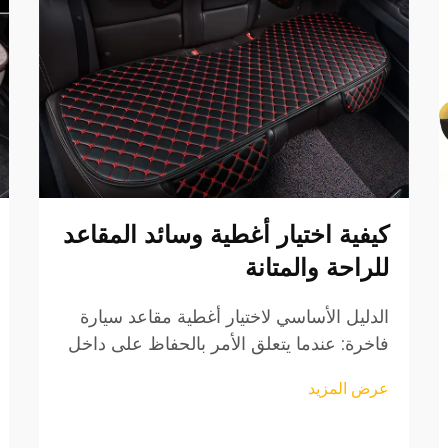
كيفية اختيار أغطية وسائد المقاعد
للراحة والمتانة
الدليل الأساسي لاختيار أغطية مقاعد سيارة
فاخرة: عندما يتعلق الأمر بالحفاظ على داخل
مركبتك وضمان تجربة قيادة مريحة، فإن
عرض المزيد
أغطية وسائد السيارة تلعب دورًا حيويًا. لا
تُحسن هذه الملحقات الواقية المظهر الجمالي