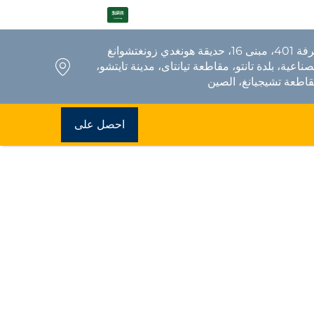
AR
غرفة 401، مبنى 16، حديقة هونغدي زونغتشوانغ
صناعية، بلدة تانتو، مقاطعة تيانتاى، مدينة تايتشو،
اطعة تشيجيانغ، الصين
احصل على
عرض سعر