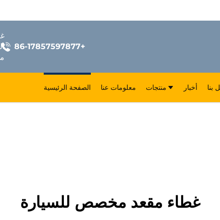
+86-17857597877
ال
مق
 بنا
أخبار
منتجات
معلومات عنا
الصفحة الرئيسية
غطاء مقعد مخصص للسيارة