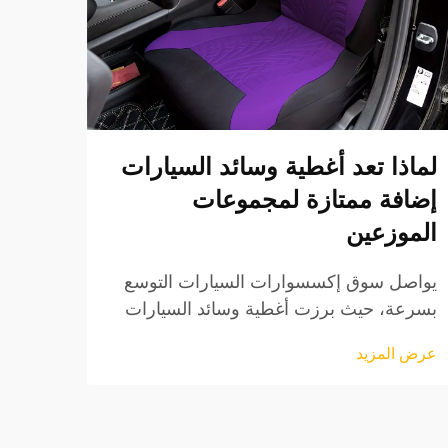
لماذا تعد أغطية وسائد السيارات
ما ا
إضافة ممتازة لمجموعات
تغطي
الموزعين
للمو
يواصل سوق إكسسوارات السيارات التوسع
يواصل
بسرعة، حيث برزت أغطية وسائد السيارات
حيث ب
كإحدى أكثر الفئات المنتجية المربحة
أكثر ا
عرض المزيد
عرض ا
والمطلوبة من قبل الوكلاء حول العالم. توفر
هذه ا
هذه التحسينات المتعددة الاستخدامات في
واسعً
مجال السيارات قيمة استثنائية...
مزايا 