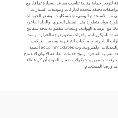
 لتوفير حماية مثالية تناسب مقاعد السيارة تمامًا، مع
مواصفات دقيقة محددة لماركات وموديلات السيارات
ي من الاستخدام اليومي، والانسكابات، وشعر الحيوانات
طورة مواد متطورة مثل الفينيل البحري، والجلد الفاخر،
مجًا مع الوسائد الهوائية، وفتحات مقطوعة بدقة لمفاتيح
ادة للميكروبات، وقدرات تنظيم درجة الحرارة. وتمتد
ارات الفاخرة، والمركبات الترفيهية. ويضمن التركيب
الاحترافي المحاذاة الصحيحة مع آليات المقاعد الحالية، مع الحفاظ على الوظائف الكاملة لعناصر التسخين، وأنظمة التهوية، والتعديلات الإلكترونية. وت accommodates أغطية
الفردية الفاخرة. وتتيح خدمات مطابقة الألوان الاندماج
زخرفية. وتضمن بروتوكولات ضمان الجودة أن كل غطاء
أمد ورضا المستخدم.