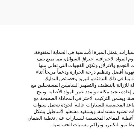
جلد
قابلة للانزلاق بدون ربط،
اسب
مع مسند للظهر وخاصية
دة
التهوية والتدليك
ارات. يتمثل الميزة الأساسية في الحماية المتفوقة،
م المواد الاحترافية اختراق السوائل، مما يمنع تلف
لتجمع والانزلاق وتكوّن الفجوات التي تعاني منها
هوية أفضل وتنظيم درجة الحرارة ودعماً مريحاً أثناء
بما في ذلك التدفئة والتبريد وخصائص التدليك
لة للإزالة بالتنظيف والتطهير الشاملين المستحيلين مع
ادة تنجيد مكلفة وتمدد عمر المواد الأصلية. وتتيح
ة. ويضمن التركيب الاحترافي المحاذاة الصحيحة مع
مقاعد المخصصة للسيارات عالية الجودة تتحمل سنوات
مليات تصنيع مستدامة. ويستفيد مشغلو الأساطيل بشكل
ب أغطية المقاعد المخصصة للسيارات على تغطية الضمان
ط نمو البكتيريا وتراكم مسببات الحساسية.