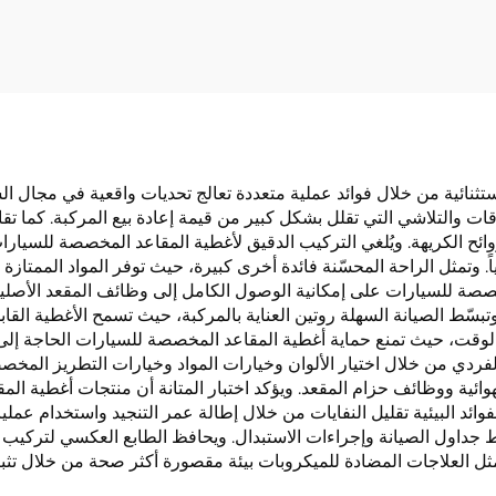
للانزلاق، مجموعة من
بتصميم فراشة من ال
 قطع لجميع الفصول
المقاوم للتآكل من
بدون ربط
للسيارات المستور
نائية من خلال فوائد عملية متعددة تعالج تحديات واقعية في مجال السي
ات والتلاشي التي تقلل بشكل كبير من قيمة إعادة بيع المركبة. كما تقاو
ح الكريهة. ويُلغي التركيب الدقيق لأغطية المقاعد المخصصة للسيارات ا
. وتمثل الراحة المحسّنة فائدة أخرى كبيرة، حيث توفر المواد الممتازة ت
خصصة للسيارات على إمكانية الوصول الكامل إلى وظائف المقعد الأصلية 
تبسّط الصيانة السهلة روتين العناية بالمركبة، حيث تسمح الأغطية القاب
لوقت، حيث تمنع حماية أغطية المقاعد المخصصة للسيارات الحاجة إلى إع
دي من خلال اختيار الألوان وخيارات المواد وخيارات التطريز المخصص
ائية ووظائف حزام المقعد. ويؤكد اختبار المتانة أن منتجات أغطية ال
فوائد البيئية تقليل النفايات من خلال إطالة عمر التنجيد واستخدام ع
ط جداول الصيانة وإجراءات الاستبدال. ويحافظ الطابع العكسي لتركي
مثل العلاجات المضادة للميكروبات بيئة مقصورة أكثر صحة من خلال تثبي