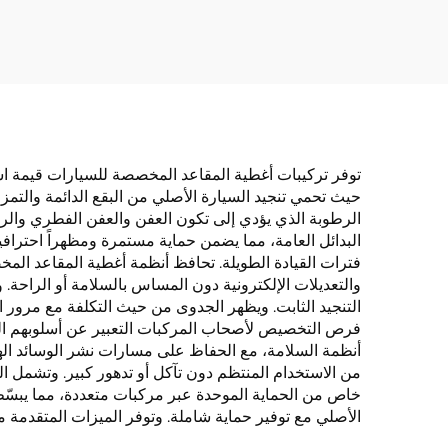
السنة الأربعة، ثلاث قطع
قابلة 
بدون ظهر المقعد، متوفرة
أربع
في أمازون للتجارة الدولية
توفر تركيبات أغطية المقاعد المخصصة للسيارات قيمة استث
حيث تحمي تنجيد السيارة الأصلي من البقع الدائمة والتمزق
الرطوبة الذي يؤدي إلى تكون العفن والعفن الفطري والروائ
البدائل العامة، مما يضمن حماية مستمرة ومظهراً احترافياً
فترات القيادة الطويلة. تحافظ أنظمة أغطية المقاعد الم
والتعديلات الإلكترونية دون المساس بالسلامة أو الراحة. و
التنجيد الثابت. ويظهر الجدوى من حيث التكلفة مع مرور ا
فرص التخصيص لأصحاب المركبات التعبير عن أسلوبهم الفر
أنظمة السلامة، مع الحفاظ على مسارات نشر الوسائد الهو
من الاستخدام المنتظم دون تآكل أو تدهور كبير. وتشمل ال
خاص من الحماية الموحدة عبر مركبات متعددة، مما يبسّ
الأصلي مع توفير حماية شاملة. وتوفر الميزات المتقدمة 