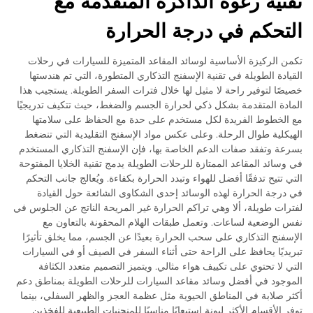
تقنية رغوة الذاكرة المتقدمة مع
التحكم في درجة الحرارة
تكمن الركيزة الأساسية لوسائد المقاعد المتميزة للسيارات في رحلات
القيادة الطويلة في تقنية الإسفنج التذكاري المتطورة، التي تم هندستها
خصيصًا لتوفير راحة لا مثيل لها خلال فترات السفر الطويلة. يستجيب هذا
المادة المتقدمة بشكل ذكي لحرارة الجسم والضغط، حيث تتكيف تدريجيًا
مع الخطوط الفريدة لكل مستخدم على حدة مع الحفاظ على سلامتها
الهيكلية طوال الرحلة. وعلى عكس مواد الإسفنج التقليدية التي تنضغط
بسرعة وتفقد صفات الدعم الخاصة بها، فإن الإسفنج التذكاري المستخدم
في وسائد المقاعد الممتازة للرحلات الطويلة يدمج تقنية الخلايا المفتوحة
التي تتيح تدفقًا أفضل للهواء وتبدد الحرارة بكفاءة. ويُعالج جانب التحكم
في درجة الحرارة لهذه الوسائد إحدى الشكاوى الشائعة حول القيادة
لفترات طويلة، ألا وهي تراكم الحرارة غير المريحة الناتج عن الجلوس في
نفس الوضعية لساعات. وتعمل طبقات الهلام المحقونة بالتعاون مع
الإسفنج التذكاري على سحب الحرارة بعيدًا عن الجسم، مما يخلق تأثيرًا
تبريديًا يحافظ على الراحة حتى أثناء السفر في الصيف أو في السيارات
التي لا تحتوي على تكييف هواء مثالي. ويتميز التصميم متعدد الكثافة
الموجود في أفضل وسائد مقاعد السيارات للرحلات الطويلة بمناطق دعم
أكثر صلابة في المناطق الحيوية مثل عظمة العجز والظهر السفلي، بينما
توفر الأقسام الأكثر ليونة استيعابًا مناسبًا للمنحنيات الطبيعية للفخذين