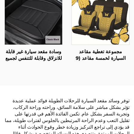
بدون ربط
مجموعة تغطية مقاعد
وسادة مقعد سيارة غير قابلة
السيارة لخمسة مقاعد (9
للانزلاق وقابلة للتنفس لجميع
قطع)، تصميم فاخر ومريح
الفصول، وسادة كرسي مكتب
بتصميم فراشة من الجلد
بدون مسند للظهر، وسادة
المقاوم للتآكل مناسب
للوركين
للسيارات المستوردة
توفر وسائد مقعد السيارة للرحلات الطويلة فوائد عملية عديدة
تؤثر بشكل مباشر على سلامة السائق، وراحته وراحة الركاب،
وتجربة السفر بشكل عام. تكمن الفائدة الأهم في قدرتها على
تقليل التعب وعدم الراحة المرتبطين بالجلوس لفترات طويلة، مما
قد يؤدي إلى تراجع التركيز وزيادة خطر وقوع الحوادث أثناء
الرحلات الممتدة. وتتصدى هذه الوسائد المتخصصة بشكل فعّال