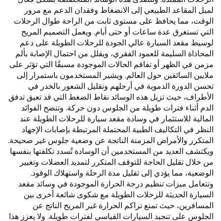
لميل المقاعد الطبيعي إلى الانضغاط وفقدان الدعم مع مرور
الوقت، مما يحافظ على مستوى ثابت من الراحة طوال الرحلات
التي تستغرق عدة ساعات أو حتى أيام. ويعمل التصميم المريح
لوسيط مقعد السيارة عالي الجودة للرحلات الطويلة على دعم
المحاذاة السليمة للعمود الفقري، ويقلل من احتمال الإصابة بألم
مزمن في الظهر أو تفاقم الحالات الموجودة مسبقًا التي تؤثر على
ملايين السائقين حول العالم. ويشير المستخدمون باستمرار إلى
تحسن الدورة الدموية في أرجلهم وتقليل الشعور بالخدر في
الأطراف، حيث تزيل هذه الوسائد نقاط الضغط التي قد تعيق تدفق
الدم أثناء فترات طويلة من الجلوس دون حركة. وتتضح الفوائد
المالية للاستثمار في وسادة مقعد سيارة للرحلات الطويلة عند
النظر في التكاليف الطبية المحتملة المرتبطة بإصابات الإجهاد
المتكرر والأمراض المزمنة الناتجة عن وضعية جلوس غير صحيحة.
ويكتشف العديد من المستخدمين أن الوسادة تُسدد تكلفتها بنفسها
من خلال تقليل الحاجة للتوقف المتكرر لتمديد العضلات وتغيير
الوضعية، مما يؤدي إلى تقليل مدة الرحلة واستهلاك الوقود.
وتتعامل ميزات تنظيم درجة الحرارة الموجودة في وسائد مقعد
السيارة الحديثة للرحلات الطويلة مع شكوى شائعة أخرى بين
المسافرين، حيث تمنع تراكم الحرارة غير المريح الناتج عن
الجلوس على تنجيد السيارات القياسي لفترات طويلة. ولا يعزز هذا