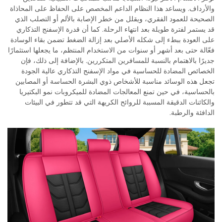
والأرداف. ويساعد هذا النظام الداعم المخصص على الحفاظ على المحاذاة
الصحيحة للعمود الفقري، ويقلل من خطر الإصابة بالألم أو التصلب الذي
قد يستمر لفترة طويلة بعد انتهاء الرحلة. كما أن قدرة الإسفنج التذكاري
على العودة ببطء إلى شكله الأصلي بعد إزالة الضغط تضمن بقاء الوسادة
فعّالة حتى بعد أشهر أو سنوات من الاستخدام المنتظم، ما يجعلها استثمارًا
جديرًا بالاهتمام بالنسبة للمسافرين المتكررين. بالإضافة إلى ذلك، فإن
الخصائص المضادة للحساسية في مواد الإسفنج التذكاري عالية الجودة
تجعل هذه الوسائد مناسبة للأشخاص ذوي البشرة الحساسة أو المصابين
بالحساسية، في حين تمنع المعالجات المضادة للميكروبات نمو البكتيريا
والكائنات الدقيقة المسببة للروائح الكريهة التي قد تتطور في البيئات
الدافئة والرطبة.