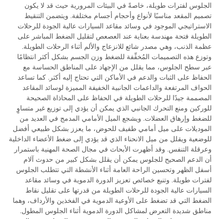
الجلوس لفترات طويلة، خاصةً في البيئات المرورية حيث قد لا يكون
تصميم المقعد مناسبًا لأنواع وأحجام أجسام مختلفة. ويتضمن التنقيط
الاستراتيجي الموجود في وسائد مقاعد السيارات عالية الجودة للرحلات
الطويلة فتحة مهندسة بعناية عند العصعص لتقليل الضغط المباشر على
عظمة الذنب، وهي مصدر شائع للانزعاج والألم أثناء الرحلات الطويلة.
وتوزع هذه التصميمات المُخفِّفة للضغط وزن الجسم بشكل أكثر انتظامًا
عبر سطح الجلوس، مما يقلل من الإجهاد على المناطق الحساسة مع
الحفاظ على الثبات والدعم في الأماكن التي تحتاج إليه أكثر. كما تساعد
الحواف المرتفعة والداعمات الجانبية الخفيفة المميزة لوسائد المقاعد
المصممة جيدًا للرحلات الطويلة في الحفاظ على المحاذاة الصحيحة
للوركين ومنع التحرك الجانبي الذي يمكن أن يؤدي إلى توزيع غير متساوٍ
للضغط وإرهاق العضلات. ويشجع الميل الأمامي المدمج في العديد من
الموديلات على ميل أمامي طفيف للحوض، ما يعزز بشكل طبيعي أفضل
للوضعية ويقلل من ميل الانحناء الذي قد يؤدي إلى ضغط الأعضاء الداخلية
وعرقلة التنفس. وقد أظهرت الأبحاث في مجال الصحة المهنية باستمرار
أن الدعم الصحيح للجلوس يمكن أن يقلل بشكل كبير من حدوث آلام
أسفل الظهر وتحسين الراحة العامة أثناء الأنشطة التي تتطلب الجلوس
لفترات طويلة. وتنبع خصائص تعزيز الدورة الدموية في وسائد مقاعد
السيارات عالية الجودة للرحلات الطويلة من قدرتها على تقليل نقاط
الضغط التي قد تضغط على الأوعية الدموية في الفخذين والأرداف، وهما
مناطق شديدة التعرض لمشاكل الدورة الدموية أثناء الجلوس المطول.