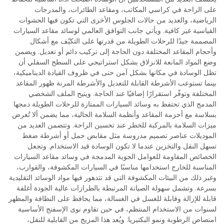
على الراحة في كراسي المكاتب، ومقاعد الطائرات، والمدرجات
الرياضية، والعديد من حالات الجلوس الأخرى التي تكون فيها الحشوات
القياسية غير كافية. ويأتي جانب التوافق العالمي لوسائد مقاعد السيارات
المصممة جيدًا للرحلات الطويلة من قدرتها على التكيّف مع أشكال
وأحجام المقاعد المختلفة دون الحاجة إلى تركيب دائم أو تعديل. ويضمن
وضع المواد المانعة للانزلاق بشكل استراتيجي على السطح السفلي أن
تظل الوسادة في مكانها بشكل آمن حتى في ظروف القيادة الديناميكية،
بينما تستوعب الأشرطة القابلة للتعديل والأشرطة المرنة ظهور المقاعد
المختلفة وتوفّر استقرارًا إضافيًا عند الحاجة. ويتيح الملف الشخصي
المدمج الذي تحتفظ به وسائد السيارات الممتازة للرحلات الطويلة دمجها
بسلاسة مع أحزمة المقاعد وأنظمة السلامة الحالية، مما يضمن ألا تُعرض
ميزات السلامة بالمركبة للخطر عند تحسين الراحة. وتتضمن العديد من
الموديلات عناصر تصميم مدروسة مثل مقابض حمل أو أشرطة ضغط
تسهل النقل والتخزين عندما لا تكون الوسادة قيد الاستخدام. وتجعل
الخصائص المقاومة للعوامل الجوية المدمجة في وسائد مقاعد السيارات
المناسبة للخارج استخدامها مناسبًا في السيارات المكشوفة، والقوارب،
وغير ذلك من البيئات المكشوفة التي قد تتدهور فيها مواد الوسائد التقليدية
بسرعة. وتشمل سهولة الصيانة المرتبطة بالطرازات عالية الجودة أغلفة
قابلة للإزالة وقابلة للغسل في الغسالة، مما يحافظ على النظافة والمظهر
لسنوات من الاستخدام المنتظم، في حين تقاوم نوى الإسفنج الأساسية
امتصاص الرطوبة ونمو البكتيريا. ويُعد هذا المزيج من القابلية للنقل،