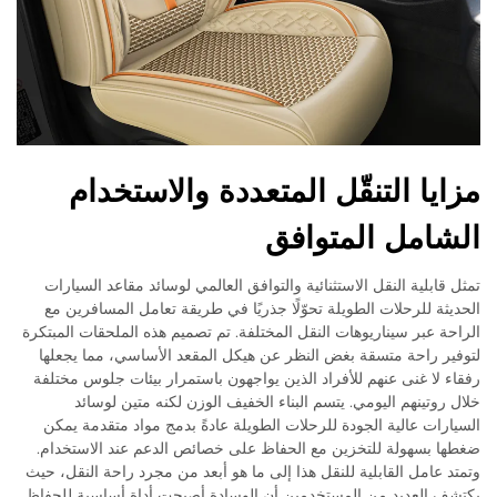
مزايا التنقّل المتعددة والاستخدام
الشامل المتوافق
تمثل قابلية النقل الاستثنائية والتوافق العالمي لوسائد مقاعد السيارات
الحديثة للرحلات الطويلة تحوّلًا جذريًا في طريقة تعامل المسافرين مع
الراحة عبر سيناريوهات النقل المختلفة. تم تصميم هذه الملحقات المبتكرة
لتوفير راحة متسقة بغض النظر عن هيكل المقعد الأساسي، مما يجعلها
رفقاء لا غنى عنهم للأفراد الذين يواجهون باستمرار بيئات جلوس مختلفة
خلال روتينهم اليومي. يتسم البناء الخفيف الوزن لكنه متين لوسائد
السيارات عالية الجودة للرحلات الطويلة عادةً بدمج مواد متقدمة يمكن
ضغطها بسهولة للتخزين مع الحفاظ على خصائص الدعم عند الاستخدام.
وتمتد عامل القابلية للنقل هذا إلى ما هو أبعد من مجرد راحة النقل، حيث
يكتشف العديد من المستخدمين أن الوسادة أصبحت أداة أساسية للحفاظ