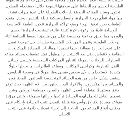
الطبيعية للجسم مع الحفاظ على سلامتها البنيوية خلال الاستخدام المطول.
تحتوي وسائد المقاعد الحديثة للرحلات الطويلة على عدة ميزات تقنية،
منها مواد تنظّم درجة الحرارة، وأسطح شبكية قابلة للتنفس، وبنيان متعدد
الطبقات يعزز تدفق الهواء ويمنع تراكم الحرارة. تتكون الطبقة الأساسية
للوسادة عادةً من رغوة ذاكرة كثيفة عالية، تستجيب لحرارة الجسم
والوزن، مما يخلق ملاءمة مخصصة تقلل من مناطق الضغط الشائعة أثناء
الرحلات الطويلة. وتتميز الموديلات المتقدمة بطبقات جل تبريدية تعمل
على تبديد الحرارة بفعالية، بينما تضمن المعالجات المضادة للميكروبات
النظافة والانتعاش حتى بعد الاستخدام المطول. تمتد تطبيقات وسائد مقاعد
السيارات للرحلات الطويلة لتتجاوز المركبات الشخصية وتشمل وسائل
النقل التجارية، وكراسي المكاتب، ومقاعد الطائرات، ما يجعلها حلولًا
متعددة الاستخدامات لأي شخص يقضي وقتًا طويلاً في وضعية الجلوس.
يستفيد بشكل خاص من هذه الوسائد المتخصصة السائقون المحترفون،
والمسافرون المتكررون، والأفراد الذين يعانون من آلام الظهر، حيث توفر
دعمًا مستهدفًا لمنطقة أسفل الظهر، والعجز، ومنطقة الوركين. ويتيح
التصميم القابل للحمل لهذه الوسادة تركيبها وإزالتها بسهولة، وتأتي مزوّدة
بقواعد مضادة للانزلاق وأشرطة قابلة للتعديل تثبت الوسادة بإحكام على
مختلف أنواع المقاعد دون الحاجة إلى إجراء تعديلات دائمة على التنجيد
الأصلي.