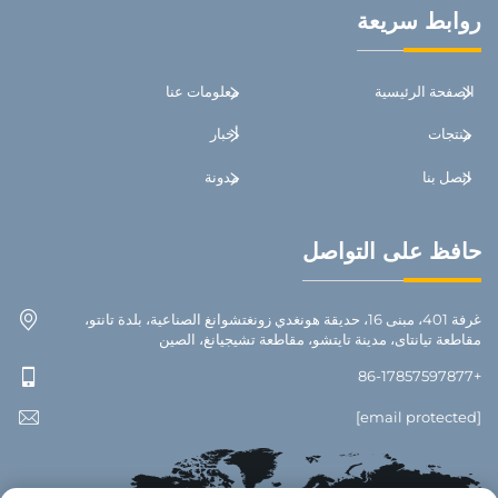
روابط سريعة
الصفحة الرئيسية
معلومات عنا
منتجات
أخبار
اتصل بنا
مدونة
حافظ على التواصل
غرفة 401، مبنى 16، حديقة هونغدي زونغتشوانغ الصناعية، بلدة تانتو،
مقاطعة تيانتاى، مدينة تايتشو، مقاطعة تشيجيانغ، الصين
+86-17857597877
[email protected]