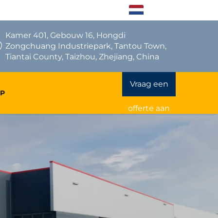
NL
Kamer 401, Gebouw 16, Hongdi
Zongchuang Industriepark, Tantou Town,
Tiantai County, Taizhou, Zhejiang, China
Vraag een
P
offerte aan