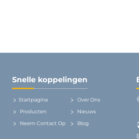
meshmateriaal Autostoel
ektrostatische zijruit voor
mte-isolatie en zonwering
Snelle koppelingen
Startpagina
Over Ons
Producten
Nieuws
Neem Contact Op
Blog