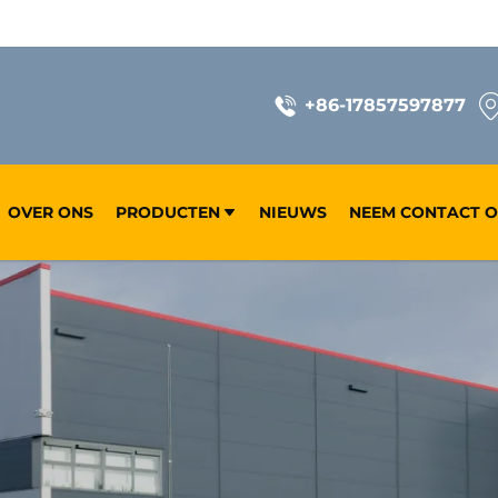
+86-17857597877
OVER ONS
PRODUCTEN
NIEUWS
NEEM CONTACT O