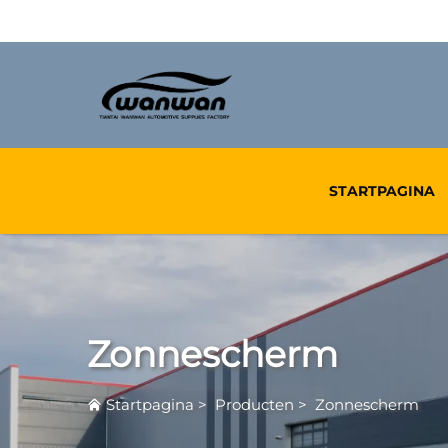
STARTPAGINA
Zonnescherm
Startpagina
>
Producten
>
Zonnescherm