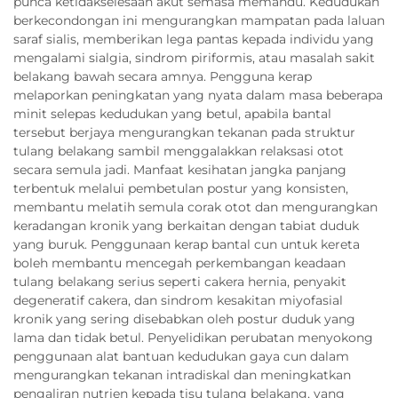
punca ketidakselesaan akut semasa memandu. Kedudukan
berkecondongan ini mengurangkan mampatan pada laluan
saraf sialis, memberikan lega pantas kepada individu yang
mengalami sialgia, sindrom piriformis, atau masalah sakit
belakang bawah secara amnya. Pengguna kerap
melaporkan peningkatan yang nyata dalam masa beberapa
minit selepas kedudukan yang betul, apabila bantal
tersebut berjaya mengurangkan tekanan pada struktur
tulang belakang sambil menggalakkan relaksasi otot
secara semula jadi. Manfaat kesihatan jangka panjang
terbentuk melalui pembetulan postur yang konsisten,
membantu melatih semula corak otot dan mengurangkan
keradangan kronik yang berkaitan dengan tabiat duduk
yang buruk. Penggunaan kerap bantal cun untuk kereta
boleh membantu mencegah perkembangan keadaan
tulang belakang serius seperti cakera hernia, penyakit
degeneratif cakera, dan sindrom kesakitan miyofasial
kronik yang sering disebabkan oleh postur duduk yang
lama dan tidak betul. Penyelidikan perubatan menyokong
penggunaan alat bantuan kedudukan gaya cun dalam
mengurangkan tekanan intradiskal dan meningkatkan
pengaliran nutrien kepada tisu tulang belakang, yang