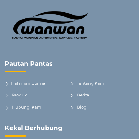
Pautan Pantas
Halaman Utama
Tentang Kami
Produk
Berita
Hubungi Kami
Blog
Kekal Berhubung