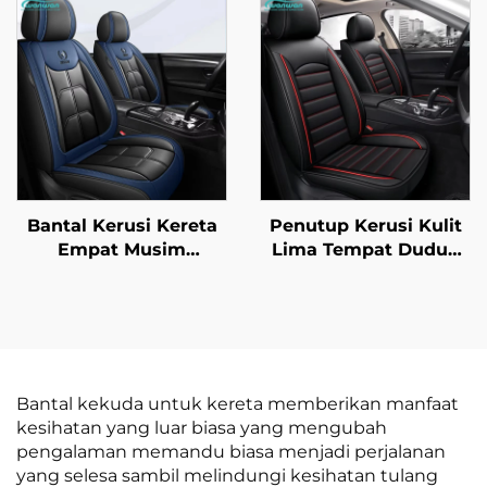
Bahan Sutera Anti
Penyejuk dan Urut
Letupan Bahagian
Kain Linen untuk
Depan Diperbuat
Musim Bunga dan
Daripada Kulit
Musim Panas Sesuai
Mazda
Bantal Kerusi Kereta
Penutup Kerusi Kulit
Empat Musim
Lima Tempat Duduk
Dilengkungkan Penuh
Penuh Berkualiti
Generasi Baharu Kulit
Tinggi Amazon Musim
Poliester Untuk
Panas Setempat
Kelengkapan Kerusi
Empat Musim Untuk
Kereta
Perniagaan Lintas
Sempadan
Bantal kekuda untuk kereta memberikan manfaat
kesihatan yang luar biasa yang mengubah
pengalaman memandu biasa menjadi perjalanan
yang selesa sambil melindungi kesihatan tulang