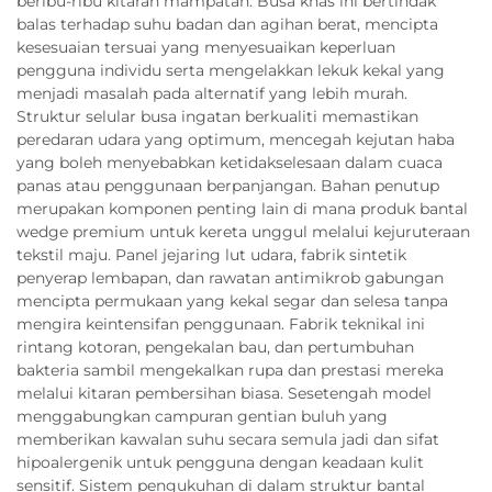
beribu-ribu kitaran mampatan. Busa khas ini bertindak
balas terhadap suhu badan dan agihan berat, mencipta
kesesuaian tersuai yang menyesuaikan keperluan
pengguna individu serta mengelakkan lekuk kekal yang
menjadi masalah pada alternatif yang lebih murah.
Struktur selular busa ingatan berkualiti memastikan
peredaran udara yang optimum, mencegah kejutan haba
yang boleh menyebabkan ketidakselesaan dalam cuaca
panas atau penggunaan berpanjangan. Bahan penutup
merupakan komponen penting lain di mana produk bantal
wedge premium untuk kereta unggul melalui kejuruteraan
tekstil maju. Panel jejaring lut udara, fabrik sintetik
penyerap lembapan, dan rawatan antimikrob gabungan
mencipta permukaan yang kekal segar dan selesa tanpa
mengira keintensifan penggunaan. Fabrik teknikal ini
rintang kotoran, pengekalan bau, dan pertumbuhan
bakteria sambil mengekalkan rupa dan prestasi mereka
melalui kitaran pembersihan biasa. Sesetengah model
menggabungkan campuran gentian buluh yang
memberikan kawalan suhu secara semula jadi dan sifat
hipoalergenik untuk pengguna dengan keadaan kulit
sensitif. Sistem pengukuhan di dalam struktur bantal