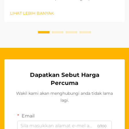
melindungi dan meningkatkan dalaman kenderaan
anda, memilih penutup kursi kereta yang betul boleh
LIHAT LEBIH BANYAK
membuat perbezaan besar dari segi estetika dan
jangka hayat. Bahan penutup kursi anda...
Dapatkan Sebut Harga
Percuma
Wakil kami akan menghubungi anda tidak lama
lagi.
Email
0/100