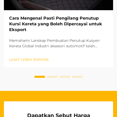
Cara Mengenal Pasti Pengilang Penutup
Kursi Kereta yang Boleh Dipercayai untuk
Eksport
Memahami Lanskap Pembuatan Penutup Kusyen
Kereta Global Industri aksesori automotif telah
menyaksikan pertumbuhan yang ketara pada tahun-
tahun kebelakangan ini, dengan penutup kusyen
LIHAT LEBIH BANYAK
kereta muncul sebagai segmen penting. Bagi
perniagaan yang ingin memasuki pasaran
antarabangsa...
Dapatkan Sebut Harga