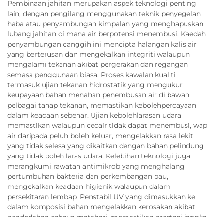
Pembinaan jahitan merupakan aspek teknologi penting
lain, dengan pengilang menggunakan teknik penyegelan
haba atau penyambungan kimpalan yang menghapuskan
lubang jahitan di mana air berpotensi menembusi. Kaedah
penyambungan canggih ini mencipta halangan kalis air
yang berterusan dan mengekalkan integriti walaupun
mengalami tekanan akibat pergerakan dan regangan
semasa penggunaan biasa. Proses kawalan kualiti
termasuk ujian tekanan hidrostatik yang mengukur
keupayaan bahan menahan penembusan air di bawah
pelbagai tahap tekanan, memastikan kebolehpercayaan
dalam keadaan sebenar. Ujian kebolehlarasan udara
memastikan walaupun cecair tidak dapat menembusi, wap
air daripada peluh boleh keluar, mengelakkan rasa lekit
yang tidak selesa yang dikaitkan dengan bahan pelindung
yang tidak boleh laras udara. Kelebihan teknologi juga
merangkumi rawatan antimikrob yang menghalang
pertumbuhan bakteria dan perkembangan bau,
mengekalkan keadaan higienik walaupun dalam
persekitaran lembap. Penstabil UV yang dimasukkan ke
dalam komposisi bahan mengelakkan kerosakan akibat
pendedahan cahaya matahari, memastikan prestasi jangka