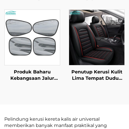
Kereta Universal
Empat Musim
Semua Musim dengan
Dilengkungkan Penuh
Sarung Kerusi Kereta
Bahan Sutera Anti
Keseluruhan Bahagian
Letupan Bahagian
Belakang
Depan Diperbuat
Daripada Kulit
Produk Baharu
Penutup Kerusi Kulit
Kebangsaan Jalur
Lima Tempat Duduk
Hitam PVC Mesh
Penuh Berkualiti
Penutup Cermin
Tinggi Amazon Musim
Kereta Penghalang
Panas Setempat
Panas Elektrostatik
Empat Musim Untuk
Tirai Tingkap untuk
Perniagaan Lintas
Penebatan Haba dan
Sempadan
Pelindung kerusi kereta kalis air universal
Penapisan UV
memberikan banyak manfaat praktikal yang