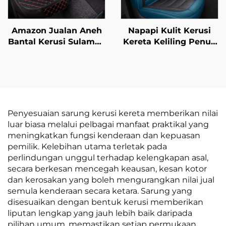
Amazon Jualan Aneh
Napapi Kulit Kerusi
Bantal Kerusi Sulaman
Kereta Keliling Penuh
Kulit Tidak Terpeleset
Penutup Bantal Depan
Sekeping Empat
Mudah Jaga Kekal
Musim Universal
Gaya untuk Semua
Tanpa Tali Bantal
Musim untuk Kereta
Empat Keping
Polo Bandar Moden
Penyesuaian sarung kerusi kereta memberikan nilai
luar biasa melalui pelbagai manfaat praktikal yang
meningkatkan fungsi kenderaan dan kepuasan
pemilik. Kelebihan utama terletak pada
perlindungan unggul terhadap kelengkapan asal,
secara berkesan mencegah keausan, kesan kotor
dan kerosakan yang boleh mengurangkan nilai jual
semula kenderaan secara ketara. Sarung yang
disesuaikan dengan bentuk kerusi memberikan
liputan lengkap yang jauh lebih baik daripada
pilihan umum, memastikan setiap permukaan