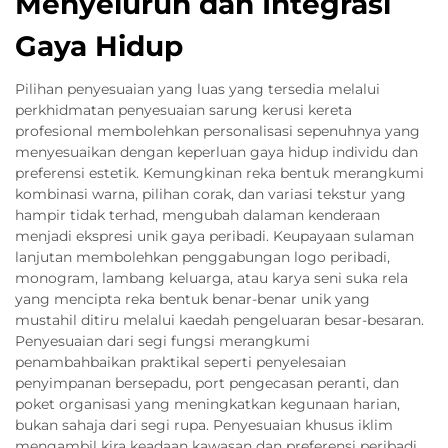
Menyeluruh dan Integrasi
Gaya Hidup
Pilihan penyesuaian yang luas yang tersedia melalui
perkhidmatan penyesuaian sarung kerusi kereta
profesional membolehkan personalisasi sepenuhnya yang
menyesuaikan dengan keperluan gaya hidup individu dan
preferensi estetik. Kemungkinan reka bentuk merangkumi
kombinasi warna, pilihan corak, dan variasi tekstur yang
hampir tidak terhad, mengubah dalaman kenderaan
menjadi ekspresi unik gaya peribadi. Keupayaan sulaman
lanjutan membolehkan penggabungan logo peribadi,
monogram, lambang keluarga, atau karya seni suka rela
yang mencipta reka bentuk benar-benar unik yang
mustahil ditiru melalui kaedah pengeluaran besar-besaran.
Penyesuaian dari segi fungsi merangkumi
penambahbaikan praktikal seperti penyelesaian
penyimpanan bersepadu, port pengecasan peranti, dan
poket organisasi yang meningkatkan kegunaan harian,
bukan sahaja dari segi rupa. Penyesuaian khusus iklim
mengambil kira keadaan kawasan dan preferensi peribadi,