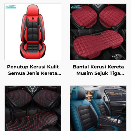
Penutup Kerusi Kulit
Bantal Kerusi Kereta
Semua Jenis Kereta
Musim Sejuk Tiga
Lima Tempat Duduk
Kepingan Bantal
Dilengkungkan Penuh
Kerusi Depan Berbulu
Kekal Tahan Lasak
Tidak Terpeleset Reka
Tahan Kotor Tahan
Bentuk Segi Empat
Lemas
Tanpa Bahagian
Belakang Percuma
Penyejukan