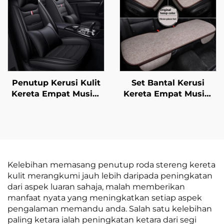
Depan Diperbuat
Kulit untuk Kereta
Daripada Kulit
Import
Penutup Kerusi Kulit
Set Bantal Kerusi
Kereta Empat Musim
Kereta Empat Musim
Universal Tidak Perlu
Universal Bernafas
Dibasuh Mudah Dijaga
Kapas Linen Kerusi
Aksesori Kerusi
Belakang Tunggal
untuk Kegunaan
Musim Panas
Kelebihan memasang penutup roda stereng kereta
kulit merangkumi jauh lebih daripada peningkatan
dari aspek luaran sahaja, malah memberikan
manfaat nyata yang meningkatkan setiap aspek
pengalaman memandu anda. Salah satu kelebihan
paling ketara ialah peningkatan ketara dari segi