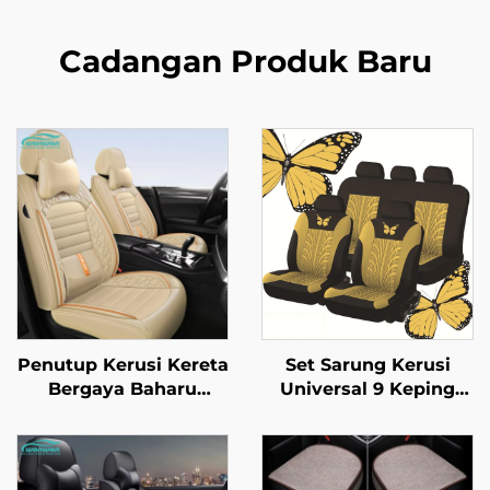
Cadangan Produk Baru
Penutup Kerusi Kereta
Set Sarung Kerusi
Bergaya Baharu
Universal 9 Keping
Empat Musim
Lima Tempat Duduk
Dilengkungkan Penuh
Reka Bentuk Eksklusif
Bahan Sutera Anti
Selesa Proses Lesung
Letupan Bahagian
Kapak Rama-Rama