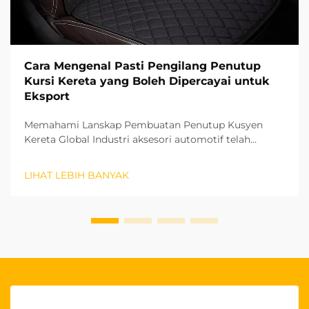
Cara Mengenal Pasti Pengilang Penutup
Kursi Kereta yang Boleh Dipercayai untuk
Eksport
Memahami Lanskap Pembuatan Penutup Kusyen
Kereta Global Industri aksesori automotif telah
menyaksikan pertumbuhan yang ketara pada tahun-
tahun kebelakangan ini, dengan penutup kusyen
LIHAT LEBIH BANYAK
kereta muncul sebagai segmen penting. Bagi
perniagaan yang ingin memasuki pasaran
antarabangsa...