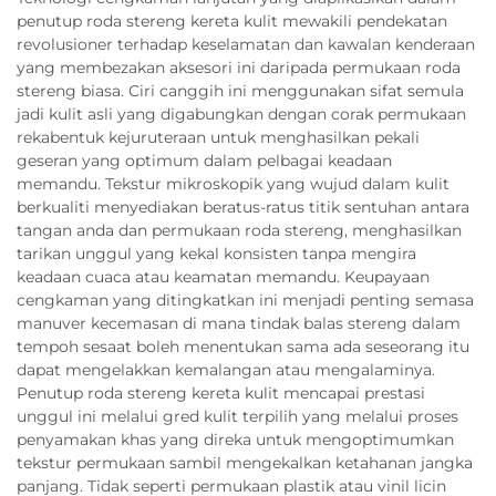
penutup roda stereng kereta kulit mewakili pendekatan
revolusioner terhadap keselamatan dan kawalan kenderaan
yang membezakan aksesori ini daripada permukaan roda
stereng biasa. Ciri canggih ini menggunakan sifat semula
jadi kulit asli yang digabungkan dengan corak permukaan
rekabentuk kejuruteraan untuk menghasilkan pekali
geseran yang optimum dalam pelbagai keadaan
memandu. Tekstur mikroskopik yang wujud dalam kulit
berkualiti menyediakan beratus-ratus titik sentuhan antara
tangan anda dan permukaan roda stereng, menghasilkan
tarikan unggul yang kekal konsisten tanpa mengira
keadaan cuaca atau keamatan memandu. Keupayaan
cengkaman yang ditingkatkan ini menjadi penting semasa
manuver kecemasan di mana tindak balas stereng dalam
tempoh sesaat boleh menentukan sama ada seseorang itu
dapat mengelakkan kemalangan atau mengalaminya.
Penutup roda stereng kereta kulit mencapai prestasi
unggul ini melalui gred kulit terpilih yang melalui proses
penyamakan khas yang direka untuk mengoptimumkan
tekstur permukaan sambil mengekalkan ketahanan jangka
panjang. Tidak seperti permukaan plastik atau vinil licin