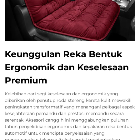
Keunggulan Reka Bentuk
Ergonomik dan Keselesaan
Premium
Kelebihan dari segi keselesaan dan ergonomik yang
diberikan oleh penutup roda stereng kereta kulit mewakili
peningkatan transformatif yang menangani pelbagai aspek
kesejahteraan pemandu dan prestasi memandu secara
serentak. Aksesori canggih ini menggabungkan puluhan
tahun penyelidikan ergonomik dan kepakaran reka bentuk
automotif untuk mencipta penyelesaian yang
mengurangkan tekanan fizikal sambil meningkatkan