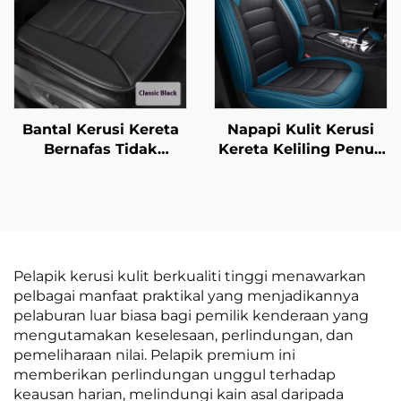
Bantal Kerusi Kereta
Napapi Kulit Kerusi
Bernafas Tidak
Kereta Keliling Penuh
Terpeleset Semua
Penutup Bantal Depan
Musim Bantal Kerusi
Mudah Jaga Kekal
Pejabat Tanpa
Gaya untuk Semua
Bahagian Belakang
Musim untuk Kereta
Bantal Punggung
Polo Bandar Moden
Pelapik kerusi kulit berkualiti tinggi menawarkan
pelbagai manfaat praktikal yang menjadikannya
pelaburan luar biasa bagi pemilik kenderaan yang
mengutamakan keselesaan, perlindungan, dan
pemeliharaan nilai. Pelapik premium ini
memberikan perlindungan unggul terhadap
keausan harian, melindungi kain asal daripada