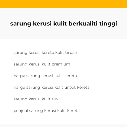
sarung kerusi kulit berkualiti tinggi
sarung kerusi kereta kulit tiruan
sarung kerusi kulit premium
harga sarung kerusi kulit kereta
harga sarung kerusi kulit untuk kereta
sarung kerusi kulit suv
penjual sarung kerusi kulit kereta