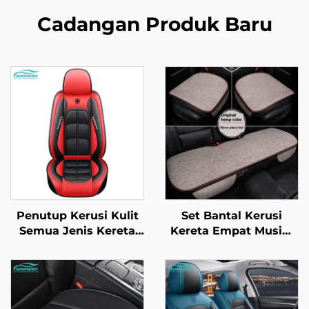
Cadangan Produk Baru
Penutup Kerusi Kulit
Set Bantal Kerusi
Semua Jenis Kereta
Kereta Empat Musim
Lima Tempat Duduk
Universal Bernafas
Dilengkungkan Penuh
Kapas Linen Kerusi
Kekal Tahan Lasak
Belakang Tunggal
Tahan Kotor Tahan
untuk Kegunaan
Lemas
Musim Panas