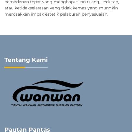
pemadanan tepat yang menghapuskan ruang, kedutan,
atau ketidakselarasan yang tidak kemas yang mungkin
merosakkan impak estetik pelaburan penyesuaian.
Tentang Kami
Pautan Pantas