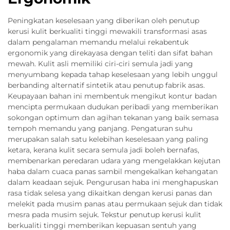
Peningkatan keselesaan yang diberikan oleh penutup
kerusi kulit berkualiti tinggi mewakili transformasi asas
dalam pengalaman memandu melalui rekabentuk
ergonomik yang direkayasa dengan teliti dan sifat bahan
mewah. Kulit asli memiliki ciri-ciri semula jadi yang
menyumbang kepada tahap keselesaan yang lebih unggul
berbanding alternatif sintetik atau penutup fabrik asas.
Keupayaan bahan ini membentuk mengikut kontur badan
mencipta permukaan dudukan peribadi yang memberikan
sokongan optimum dan agihan tekanan yang baik semasa
tempoh memandu yang panjang. Pengaturan suhu
merupakan salah satu kelebihan keselesaan yang paling
ketara, kerana kulit secara semula jadi boleh bernafas,
membenarkan peredaran udara yang mengelakkan kejutan
haba dalam cuaca panas sambil mengekalkan kehangatan
dalam keadaan sejuk. Pengurusan haba ini menghapuskan
rasa tidak selesa yang dikaitkan dengan kerusi panas dan
melekit pada musim panas atau permukaan sejuk dan tidak
mesra pada musim sejuk. Tekstur penutup kerusi kulit
berkualiti tinggi memberikan kepuasan sentuh yang