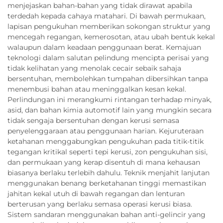
menjejaskan bahan-bahan yang tidak dirawat apabila
terdedah kepada cahaya matahari. Di bawah permukaan,
lapisan pengukuhan memberikan sokongan struktur yang
mencegah regangan, kemerosotan, atau ubah bentuk kekal
walaupun dalam keadaan penggunaan berat. Kemajuan
teknologi dalam salutan pelindung mencipta perisai yang
tidak kelihatan yang menolak cecair sebaik sahaja
bersentuhan, membolehkan tumpahan dibersihkan tanpa
menembusi bahan atau meninggalkan kesan kekal.
Perlindungan ini merangkumi rintangan terhadap minyak,
asid, dan bahan kimia automotif lain yang mungkin secara
tidak sengaja bersentuhan dengan kerusi semasa
penyelenggaraan atau penggunaan harian. Kejuruteraan
ketahanan menggabungkan pengukuhan pada titik-titik
tegangan kritikal seperti tepi kerusi, zon pengukuhan sisi,
dan permukaan yang kerap disentuh di mana kehausan
biasanya berlaku terlebih dahulu. Teknik menjahit lanjutan
menggunakan benang berketahanan tinggi memastikan
jahitan kekal utuh di bawah regangan dan lenturan
berterusan yang berlaku semasa operasi kerusi biasa.
Sistem sandaran menggunakan bahan anti-gelincir yang