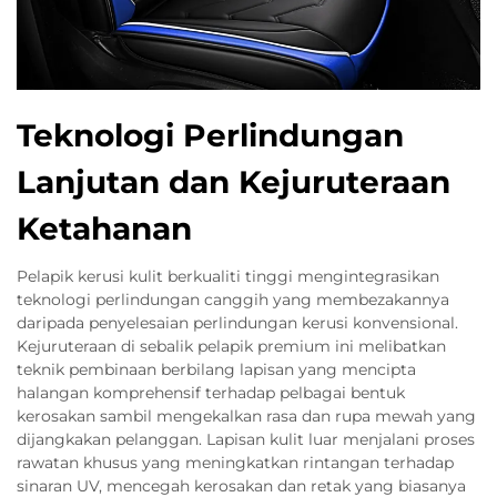
Teknologi Perlindungan
Lanjutan dan Kejuruteraan
Ketahanan
Pelapik kerusi kulit berkualiti tinggi mengintegrasikan
teknologi perlindungan canggih yang membezakannya
daripada penyelesaian perlindungan kerusi konvensional.
Kejuruteraan di sebalik pelapik premium ini melibatkan
teknik pembinaan berbilang lapisan yang mencipta
halangan komprehensif terhadap pelbagai bentuk
kerosakan sambil mengekalkan rasa dan rupa mewah yang
dijangkakan pelanggan. Lapisan kulit luar menjalani proses
rawatan khusus yang meningkatkan rintangan terhadap
sinaran UV, mencegah kerosakan dan retak yang biasanya