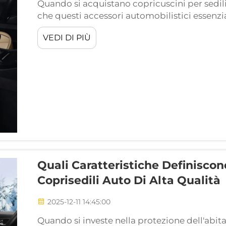
Quando si acquistano copricuscini per sedili
che questi accessori automobilistici essenzi
acquisto consapevole che offra un valore dur
VEDI DI PIÙ
da barriera protettiva contro l'usura...
Quali Caratteristiche Definisco
Coprisedili Auto Di Alta Qualità
2025-12-11 14:45:00
Quando si investe nella protezione dell'abit