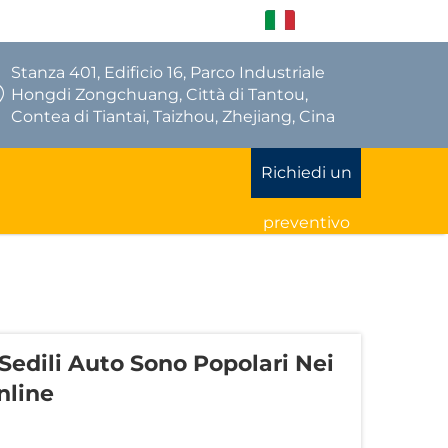
IT
Stanza 401, Edificio 16, Parco Industriale
Hongdi Zongchuang, Città di Tantou,
Contea di Tiantai, Taizhou, Zhejiang, Cina
Richiedi un
preventivo
Sedili Auto Sono Popolari Nei
nline