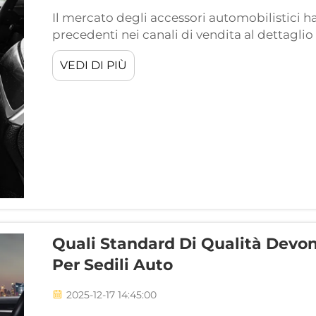
Il mercato degli accessori automobilistici ha
precedenti nei canali di vendita al dettaglio 
auto che si affermano come uno dei prodotti pi
VEDI DI PIÙ
Queste soluzioni protettive versatili hanno ca
Quali Standard Di Qualità Devon
Per Sedili Auto
2025-12-17 14:45:00