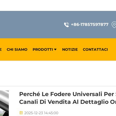
+86-17857597877
E
CHI SIAMO
PRODOTTI
NOTIZIE
CONTATTACI
Perché Le Fodere Universali Per 
Canali Di Vendita Al Dettaglio O
2025-12-23 14:45:00