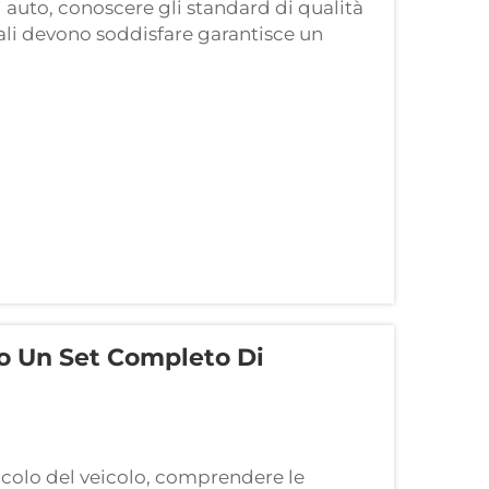
 auto, conoscere gli standard di qualità
ali devono soddisfare garantisce un
aturo. I copricuscini di qualità fungono
no Un Set Completo Di
acolo del veicolo, comprendere le