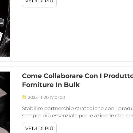
VEDI DI PIÙ
miglioramenti automobilistici offrono un val
Come Collaborare Con I Produttor
Forniture In Bulk
2025-11-20 17:01:00
Stabilire partnership strategiche con i produ
sempre più essenziale per le aziende che cerc
grande quantità nel competitivo mercato att
VEDI DI PIÙ
mercato globale dei copricuscini per sedili a