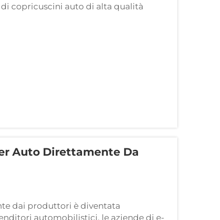
di copricuscini auto di alta qualità
sione informata. Questi accessori
sia...
er Auto Direttamente Da
te dai produttori è diventata
nditori automobilistici, le aziende di e-