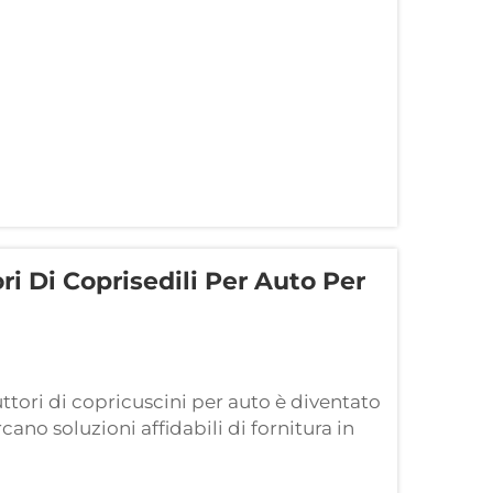
ore eccezionale...
i Di Coprisedili Per Auto Per
ttori di copricuscini per auto è diventato
ano soluzioni affidabili di fornitura in
uale degli accessori automotive. Il
uto...