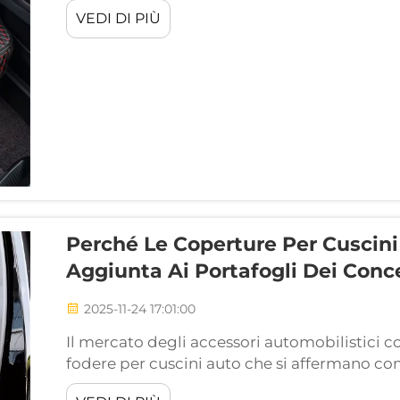
fodere per cuscini auto OEM rappresentano 
VEDI DI PIÙ
dai proprietari di veicoli che desiderano migl
Perché Le Coperture Per Cuscin
Aggiunta Ai Portafogli Dei Conc
2025-11-24 17:01:00
Il mercato degli accessori automobilistici 
fodere per cuscini auto che si affermano co
redditizie e ricercate dai concessionari in tu