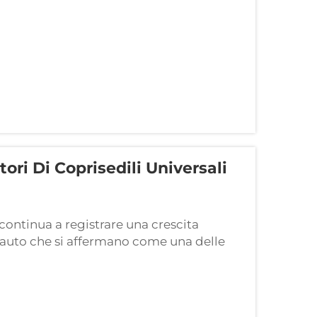
ori Di Coprisedili Universali
continua a registrare una crescita
r auto che si affermano come una delle
ributori. Questi accessori versatili
 allo stesso tempo...