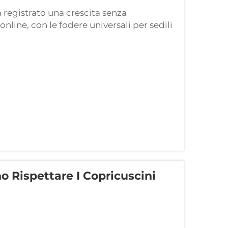
 registrato una crescita senza
online, con le fodere universali per sedili
ù ricercati tra i proprietari di veicoli.
tturato...
o Rispettare I Copricuscini