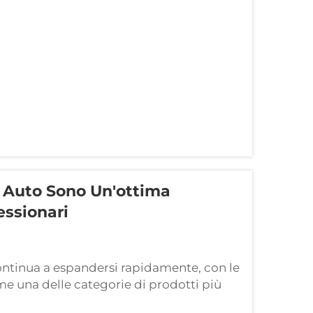
uno degli aggiornamenti più ricercati
iorare...
i Auto Sono Un'ottima
essionari
continua a espandersi rapidamente, con le
me una delle categorie di prodotti più
tto il mondo. Questi versatili