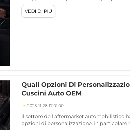
commerce e i distributori che cercano vanta
VEDI DI PIÙ
Stabilire relazioni dirette...
Quali Opzioni Di Personalizzazi
Cuscini Auto OEM
2025-11-28 17:01:00
Il settore dell'aftermarket automobilistico ha
opzioni di personalizzazione, in particolare 