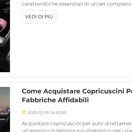
caratteristiche essenziali di un set completo 
diventa fondamentale per prendere una deci
VEDI DI PIÙ
protettivi svolgono sia funzioni di protezione 
Come Acquistare Copricuscini P
Fabbriche Affidabili
2025-12-05 14:45:00
Acquistare copricuscini per auto direttamen
un'approccio sempre più strategico per i rive