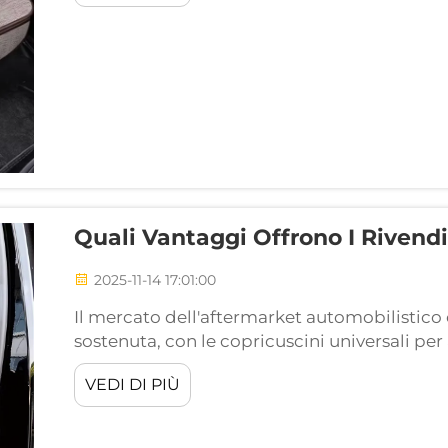
Quali Vantaggi Offrono I Rivendit
2025-11-14 17:01:00
Il mercato dell'aftermarket automobilistico 
sostenuta, con le copricuscini universali pe
categorie di prodotti più redditizie per i dist
VEDI DI PIÙ
attraggono una vasta base di clienti offrendo