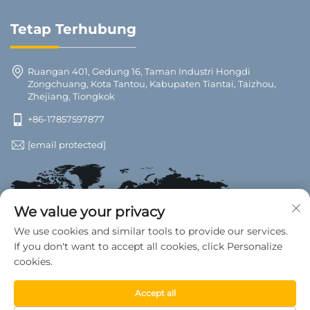
Tetap Terhubung
Ruangan 401, Gedung 16, Taman Industri Hongdi
Zongchuang, Kota Tantou, Kabupaten Tiantai, Taizhou,
Zhejiang, Tiongkok
+86-17857597877
[email protected]
We value your privacy
We use cookies and similar tools to provide our services.
If you don't want to accept all cookies, click Personalize
cookies.
Accept all