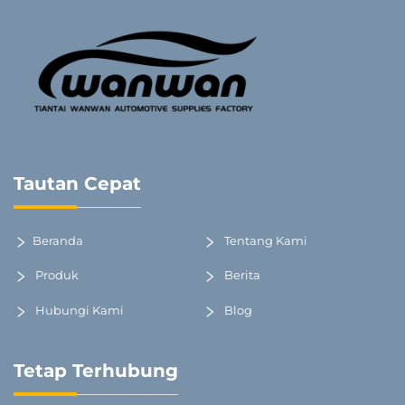
Tautan Cepat
Beranda
Tentang Kami
Produk
Berita
Hubungi Kami
Blog
Tetap Terhubung