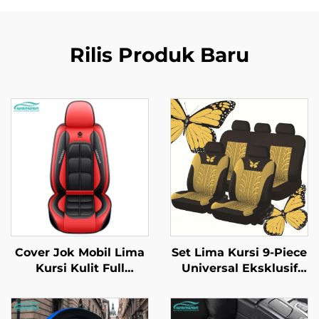
Rilis Produk Baru
Cover Jok Mobil Lima
Set Lima Kursi 9-Piece
Kursi Kulit Full
Universal Eksklusif
Melingkar Empat
Nyaman Proses
Musim Universal
Indentasi Kupu-Kupu
Tahan Aus Tahan
Desain Kulit untuk