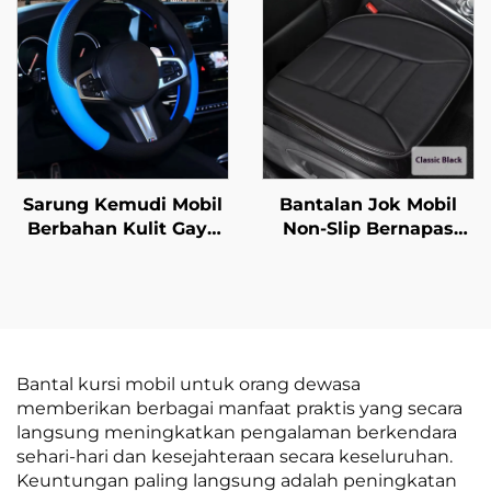
Kotor Bernapas
Mobil Impor
Sarung Kemudi Mobil
Bantalan Jok Mobil
Berbahan Kulit Gaya
Non-Slip Bernapas
Olahraga Anti Selip
Musim Semi Semua
Berlapis Karet
Bantalan Kursi Kantor
Universal Semua
Tanpa Sandaran
Musim untuk Hiasan
Bantal Bokong
Mobil
Bantal kursi mobil untuk orang dewasa
memberikan berbagai manfaat praktis yang secara
langsung meningkatkan pengalaman berkendara
sehari-hari dan kesejahteraan secara keseluruhan.
Keuntungan paling langsung adalah peningkatan