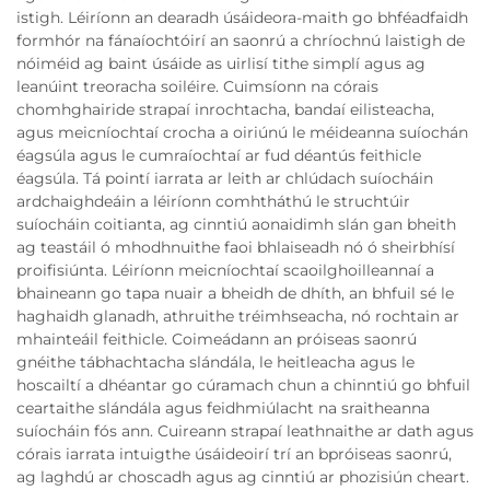
istigh. Léiríonn an dearadh úsáideora-maith go bhféadfaidh
formhór na fánaíochtóirí an saonrú a chríochnú laistigh de
nóiméid ag baint úsáide as uirlisí tithe simplí agus ag
leanúint treoracha soiléire. Cuimsíonn na córais
chomhghairide strapaí inrochtacha, bandaí eilisteacha,
agus meicníochtaí crocha a oiriúnú le méideanna suíochán
éagsúla agus le cumraíochtaí ar fud déantús feithicle
éagsúla. Tá pointí iarrata ar leith ar chlúdach suíocháin
ardchaighdeáin a léiríonn comhtháthú le struchtúir
suíocháin coitianta, ag cinntiú aonaidimh slán gan bheith
ag teastáil ó mhodhnuithe faoi bhlaiseadh nó ó sheirbhísí
proifisiúnta. Léiríonn meicníochtaí scaoilghoilleannaí a
bhaineann go tapa nuair a bheidh de dhíth, an bhfuil sé le
haghaidh glanadh, athruithe tréimhseacha, nó rochtain ar
mhainteáil feithicle. Coimeádann an próiseas saonrú
gnéithe tábhachtacha slándála, le heitleacha agus le
hoscailtí a dhéantar go cúramach chun a chinntiú go bhfuil
ceartaithe slándála agus feidhmiúlacht na sraitheanna
suíocháin fós ann. Cuireann strapaí leathnaithe ar dath agus
córais iarrata intuigthe úsáideoirí trí an bpróiseas saonrú,
ag laghdú ar choscadh agus ag cinntiú ar phozisiún cheart.