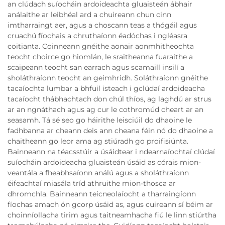
an clúdach suíocháin ardoideachta gluaisteán ábhair
análaithe ar leibhéal ard a chuireann chun cinn
imtharraingt aer, agus a choscann teas a thógáil agus
cruachú fíochais a chruthaíonn éadóchas i ngléasra
coitianta. Coinneann gnéithe aonair aonmhitheochta
teocht choirce go hiomlán, le sraitheanna fuaraithe a
scaipeann teocht san earrach agus scamaill insilí a
sholáthraíonn teocht an geimhridh. Soláthraíonn gnéithe
tacaíochta lumbar a bhfuil isteach i gclúdaí ardoideacha
tacaíocht thábhachtach don chúl thíos, ag laghdú ar strus
ar an ngnáthach agus ag cur le cothromúd cheart ar an
seasamh. Tá sé seo go háirithe leisciúil do dhaoine le
fadhbanna ar cheann deis ann cheana féin nó do dhaoine a
chaitheann go leor ama ag stiúradh go proifisiúnta.
Bainneann na téacsstúir a úsáidtear i ndearnaíochtaí clúdaí
suíocháin ardoideacha gluaisteán úsáid as córais mion-
veantála a fheabhsaíonn análú agus a sholáthraíonn
éifeachtaí miasála tríd athruithe mion-thosca ar
dhromchla. Bainneann teicneolaíocht a tharraingíonn
fíochas amach ón gcorp úsáid as, agus cuireann sí béim ar
choinníollacha tirim agus taitneamhacha fiú le linn stiúrtha