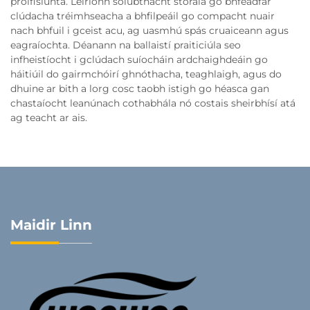
proifisiúnta. Léiríonn solúbthacht stórála go bhféadfar
clúdacha tréimhseacha a bhfilpeáil go compacht nuair
nach bhfuil i gceist acu, ag uasmhú spás cruaiceann agus
eagraíochta. Déanann na ballaistí praiticiúla seo
infheistíocht i gclúdach suíocháin ardchaighdeáin go
háitiúil do gairmchóirí ghnóthacha, teaghlaigh, agus do
dhuine ar bith a lorg cosc taobh istigh go héasca gan
chastaíocht leanúnach cothabhála nó costais sheirbhísí atá
ag teacht ar ais.
Maidir Linn