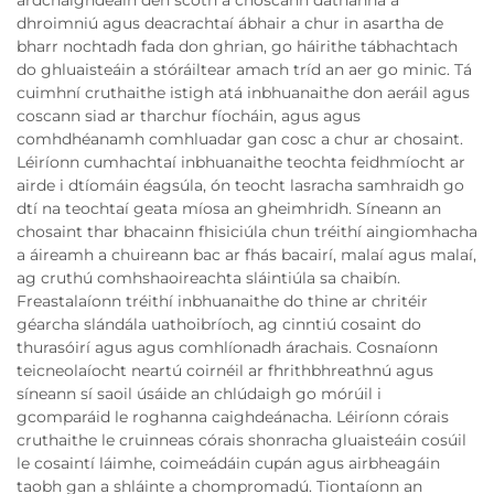
dhroimniú agus deacrachtaí ábhair a chur in asartha de
bharr nochtadh fada don ghrian, go háirithe tábhachtach
do ghluaisteáin a stóráiltear amach tríd an aer go minic. Tá
cuimhní cruthaithe istigh atá inbhuanaithe don aeráil agus
coscann siad ar tharchur fíocháin, agus agus
comhdhéanamh comhluadar gan cosc a chur ar chosaint.
Léiríonn cumhachtaí inbhuanaithe teochta feidhmíocht ar
airde i dtíomáin éagsúla, ón teocht lasracha samhraidh go
dtí na teochtaí geata míosa an gheimhridh. Síneann an
chosaint thar bhacainn fhisiciúla chun tréithí aingiomhacha
a áireamh a chuireann bac ar fhás bacairí, malaí agus malaí,
ag cruthú comhshaoireachta sláintiúla sa chaibín.
Freastalaíonn tréithí inbhuanaithe do thine ar chritéir
géarcha slándála uathoibríoch, ag cinntiú cosaint do
thurasóirí agus agus comhlíonadh árachais. Cosnaíonn
teicneolaíocht neartú coirnéil ar fhrithbhreathnú agus
síneann sí saoil úsáide an chlúdaigh go mórúil i
gcomparáid le roghanna caighdeánacha. Léiríonn córais
cruthaithe le cruinneas córais shonracha gluaisteáin cosúil
le cosaintí láimhe, coimeádáin cupán agus airbheagáin
taobh gan a shláinte a chompromadú. Tiontaíonn an