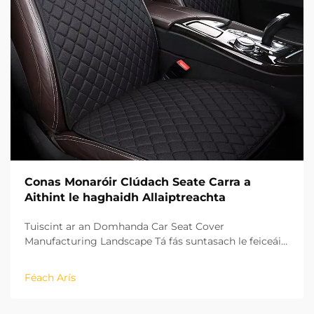
Conas Monaróir Clúdach Seate Carra a
Aithint le haghaidh Allaiptreachta
Tuiscint ar an Domhanda Car Seat Cover
Manufacturing Landscape Tá fás suntasach le feiceáil
ag tionscal na n-ábhar feithicle le blianta beaga
anuas, agus tá clúdaigh suíochán carr ag teacht chun
Féach Arís
cinn mar roinn ríthábhachtach. Le haghaidh
gnólachtaí atá ag iarraidh dul isteach sa