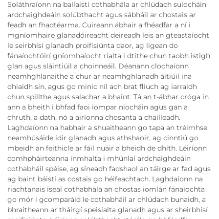
Soláthraíonn na ballaistí cothabhála ar chlúdach suíocháin
ardchaighdeáin solúbthacht agus sábháil ar chostais ar
feadh an fhadtéarma. Cuireann ábhair a fhéadfar a ní i
mgníomhaire glanadóireacht deireadh leis an gteastaíocht
le seirbhísí glanadh proifisiúnta daor, ag ligean do
fánaíochtóirí gníomhaíocht rialta i dtithe chun taobh istigh
glan agus sláintiúil a choinneáil. Déanann clochaíonn
neamhghlanaithe a chur ar neamhghlanadh áitiúil ina
dhiaidh sin, agus go minic níl ach brat fliuch ag iarraidh
chun spillthe agus salachar a bhaint. Tá an t-ábhar cróga in
ann a bheith i bhfad faoi iompar níocháin agus gan a
chruth, a dath, nó a airíonna chosanta a chailleadh.
Laghdaíonn na habhair a shuaitheann go tapa an tréimhse
neamhúsáide idir glanadh agus athshaoir, ag cinntiú go
mbeidh an feithicle ar fáil nuair a bheidh de dhíth. Léiríonn
comhpháirteanna inmhalta i mhúnlaí ardchaighdeáin
cothabháil spéise, ag síneadh fadshaol an táirge ar fad agus
ag baint báistí as costais go héifeachtach. Laghdaíonn na
riachtanais íseal cothabhála an chostas iomlán fánaíochta
go mór i gcomparáid le cothabháil ar chlúdach bunaidh, a
bhraitheann ar tháirgí speisialta glanadh agus ar sheirbhísí