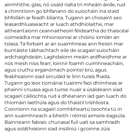
ainmhithe, glas, nó úsáid rialta trí mheáin áirde, rud
a chinntíonn go bhfanann do suíocháin ina staid
bhfolláin ar feadh blianta. Tugann an chosaint seo
leasardhluaiseacht ar luach athdhíolaithe, mar
aitheantaíonn ceannaitheoirí féideartha do thaiscéal
coimeádta mar mhionsonraí ar chóiriú iomlán an
tslasa. Tá forbairt ar an suaimhneas ann freisin mar
buntáiste tábhachtach eile de scagairí suíocháin
ardchaighdeáin. Laghdaíonn meáin ardfheidhme ar
nós mesh níos fearr, loinnir foamh cuimhneacháin,
agus cruthú erganómach pointeí brú, agus
feabhsaíonn siad sirculáid le linn turais fhada.
Tugann go leor tiománaí tuairimí faoi dhímheas ar
phainní cnuasa agus tuirse nuair a úsáideann siad
scagairí cáilíochta, rud a dhéanann iad gan luach do
thiomáin laethúla agus do thaistil tríshliosta.
Coinníonn na scagairí comhbheartú teochta tú in
ann suaimhneach a bheith i réimsí aimsire éagsúla.
Bainneann fabraic chunasaí fuil uait sa samhradh
agus soláthraíonn siad insilíniú i gcoinne zúis