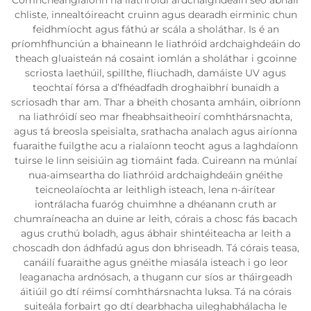
chliste, innealtóireacht cruinn agus dearadh eirminic chun
feidhmíocht agus fáthú ar scála a sholáthar. Is é an
príomhfhunciún a bhaineann le liathróid ardchaighdeáin do
theach gluaisteán ná cosaint iomlán a sholáthar i gcoinne
scriosta laethúil, spillthe, fliuchadh, damáiste UV agus
teochtaí fórsa a d’fhéadfadh droghaibhrí bunaidh a
scriosadh thar am. Thar a bheith chosanta amháin, oibríonn
na liathróidí seo mar fheabhsaitheoirí comhthársnachta,
agus tá breosla speisialta, srathacha analach agus airíonna
fuaraithe fuilgthe acu a rialaíonn teocht agus a laghdaíonn
tuirse le linn seisiúin ag tiomáint fada. Cuireann na múnlaí
nua-aimseartha do liathróid ardchaighdeáin gnéithe
teicneolaíochta ar leithligh isteach, lena n-áirítear
iontrálacha fuaróg chuimhne a dhéanann cruth ar
chumraíneacha an duine ar leith, córais a chosc fás bacach
agus cruthú boladh, agus ábhair shintéiteacha ar leith a
choscadh don ádhfadú agus don bhriseadh. Tá córais teasa,
canáilí fuaraithe agus gnéithe miasála isteach i go leor
leaganacha ardnósach, a thugann cur síos ar tháirgeadh
áitiúil go dtí réimsí comhthársnachta luksa. Tá na córais
suiteála forbairt go dtí dearbhacha uileghabhálacha le