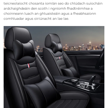
teicneolaíocht chosanta iomlán seo do chlúdach suíocháin
ardchaighdeáin den scoth i ngníomh fhadtréimhse a
choinneann luach an ghluaisteáin agus a fheabhsaíonn
comhluadar agus oiriúnacht an lae lae.