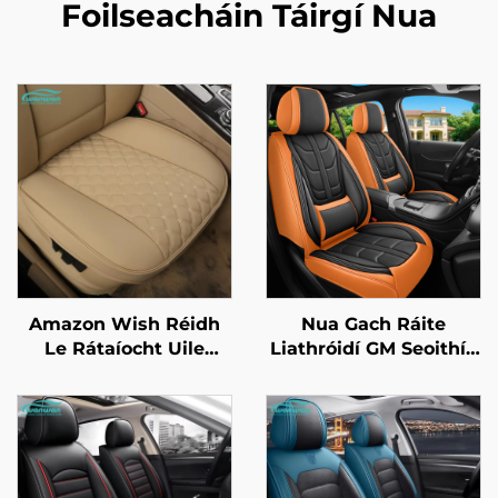
Foilseacháin Táirgí Nua
Amazon Wish Réidh
Nua Gach Ráite
Le Rátaíocht Uile
Liathróidí GM Seoithín
Chaolchuairteacha
Seoithín Chroí Chosúil
Iolrúil Liathróidí
Díreach ón bhFabhair
Suíocháin Gléasra Le
Amazon Best Seller
Cúlchuairt Iomlán
Liathróidí Suíocháin