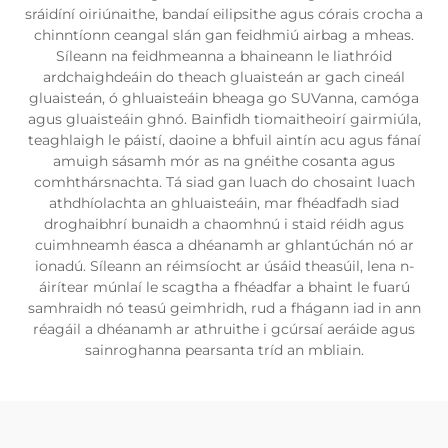
sráidíní oiriúnaithe, bandaí eilipsithe agus córais crocha a
chinntíonn ceangal slán gan feidhmiú airbag a mheas.
Síleann na feidhmeanna a bhaineann le liathróid
ardchaighdeáin do theach gluaisteán ar gach cineál
gluaisteán, ó ghluaisteáin bheaga go SUVanna, camóga
agus gluaisteáin ghnó. Bainfidh tiomaitheoirí gairmiúla,
teaghlaigh le páistí, daoine a bhfuil aintín acu agus fánaí
amuigh sásamh mór as na gnéithe cosanta agus
comhthársnachta. Tá siad gan luach do chosaint luach
athdhíolachta an ghluaisteáin, mar fhéadfadh siad
droghaibhrí bunaidh a chaomhnú i staid réidh agus
cuimhneamh éasca a dhéanamh ar ghlantúchán nó ar
ionadú. Síleann an réimsíocht ar úsáid theasúil, lena n-
áirítear múnlaí le scagtha a fhéadfar a bhaint le fuarú
samhraidh nó teasú geimhridh, rud a fhágann iad in ann
réagáil a dhéanamh ar athruithe i gcúrsaí aeráide agus
sainroghanna pearsanta tríd an mbliain.