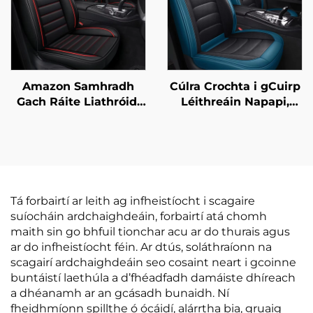
Amazon Samhradh
Cúlra Crochta i gCuirp
Gach Ráite Liathróidí
Léithreáin Napapi,
Chosúil Chosúil
Cúshainn Reatha, In-
Seoithín Seoithín do
áiritheach, Stíl agus
Chroíbhéaladh Traid
Gach Aois do
Charranna Polo
Cathracha Nua-
aimseartha
Tá forbairtí ar leith ag infheistíocht i scagaire
suíocháin ardchaighdeáin, forbairtí atá chomh
maith sin go bhfuil tionchar acu ar do thurais agus
ar do infheistíocht féin. Ar dtús, soláthraíonn na
scagairí ardchaighdeáin seo cosaint neart i gcoinne
buntáistí laethúla a d’fhéadfadh damáiste dhíreach
a dhéanamh ar an gcásadh bunaidh. Ní
fheidhmíonn spillthe ó ócáidí, alárrtha bia, gruaig