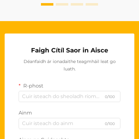
idirnáisiúnta...
Faigh Cítíl Saor in Aisce
Déanfaidh ár ionadaithe teagmháil leat go
luath.
R-phost
0/100
Ainm
0/100