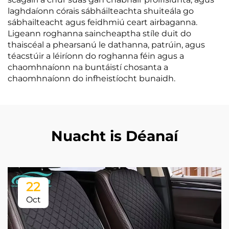
laghdaíonn córais sábháilteachta shuiteála go
sábhailteacht agus feidhmiú ceart airbaganna.
Ligeann roghanna saincheaptha stíle duit do
thaiscéal a phearsanú le dathanna, patrúin, agus
téacsṫúir a léiríonn do roghanna féin agus a
chaomhnaíonn na buntáistí chosanta a
chaomhnaíonn do infheistíocht bunaidh.
Nuacht is Déanaí
22
Oct