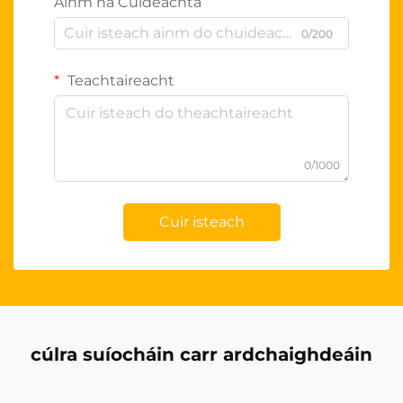
Ainm na Cuideachta
0/200
Teachtaireacht
0/1000
Cuir isteach
cúlra suíocháin carr ardchaighdeáin