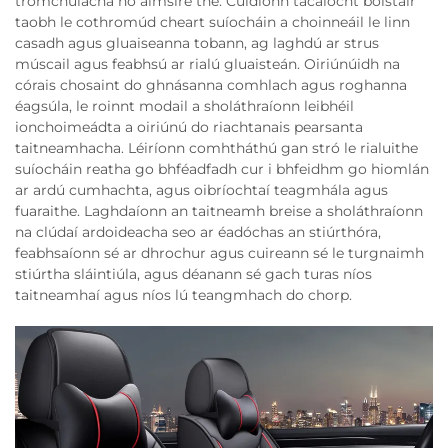
tromchúlacha nó aimsire the. Cuidíonn tacaíocht bolstair
taobh le cothromúd cheart suíocháin a choinneáil le linn
casadh agus gluaiseanna tobann, ag laghdú ar strus
múscail agus feabhsú ar rialú gluaisteán. Oiriúnúidh na
córais chosaint do ghnásanna comhlach agus roghanna
éagsúla, le roinnt modail a sholáthraíonn leibhéil
ionchoimeádta a oiriúnú do riachtanais pearsanta
taitneamhacha. Léiríonn comhtháthú gan stró le rialuithe
suíocháin reatha go bhféadfadh cur i bhfeidhm go hiomlán
ar ardú cumhachta, agus oibríochtaí teagmhála agus
fuaraithe. Laghdaíonn an taitneamh breise a sholáthraíonn
na clúdaí ardoideacha seo ar éadóchas an stiúrthóra,
feabhsaíonn sé ar dhrochur agus cuireann sé le turgnaimh
stiúrtha sláintiúla, agus déanann sé gach turas níos
taitneamhaí agus níos lú teangmhach do chorp.