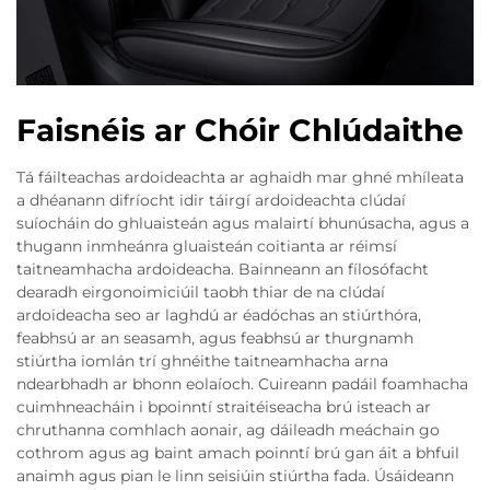
Faisnéis ar Chóir Chlúdaithe
Tá fáilteachas ardoideachta ar aghaidh mar ghné mhíleata
a dhéanann difríocht idir táirgí ardoideachta clúdaí
suíocháin do ghluaisteán agus malairtí bhunúsacha, agus a
thugann inmheánra gluaisteán coitianta ar réimsí
taitneamhacha ardoideacha. Bainneann an fílosófacht
dearadh eirgonoimiciúil taobh thiar de na clúdaí
ardoideacha seo ar laghdú ar éadóchas an stiúrthóra,
feabhsú ar an seasamh, agus feabhsú ar thurgnamh
stiúrtha iomlán trí ghnéithe taitneamhacha arna
ndearbhadh ar bhonn eolaíoch. Cuireann padáil foamhacha
cuimhneacháin i bpoinntí straitéiseacha brú isteach ar
chruthanna comhlach aonair, ag dáileadh meáchain go
cothrom agus ag baint amach poinntí brú gan áit a bhfuil
anaimh agus pian le linn seisiúin stiúrtha fada. Úsáideann