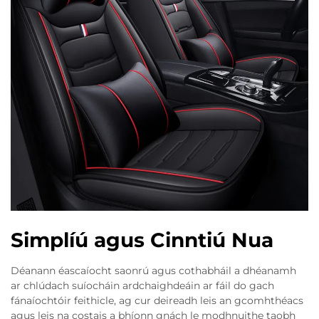
Simplíú agus Cinntiú Nua
Déanann éascaíocht saonrú agus cothabháil a dhéanamh
ar chlúdach suíocháin ardchaighdeáin ar fáil do gach
fánaíochtóir feithicle, ag cur deireadh leis an gcomhthéacs
agus leis na costais a bhíonn gnách le modhnuithe taobh