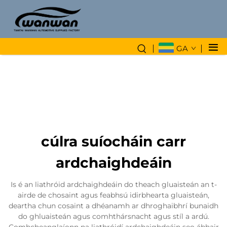
GA
cúlra suíocháin carr
ardchaighdeáin
Is é an liathróid ardchaighdeáin do theach gluaisteán an t-
airde de chosaint agus feabhsú idirbhearta gluaisteán,
deartha chun cosaint a dhéanamh ar dhroghaibhrí bunaidh
do ghluaisteán agus comhthársnacht agus stíl a ardú.
Comhcheanglaíonn na liathróidí ardchaighdeáin seo ábhair