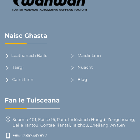
Naisc Ghasta
Leathanach Baile
Maidir Linn
Táirgí
Nuacht
Caint Linn
Blag
Fan le Tuisceana
Seomra 401, Foilse 16, Páirc Indústrach Hongdi Zongchuang,
Baile Tantou, Contae Tiantai, Taizhou, Zhejiang, An tSín
+86-17857597877