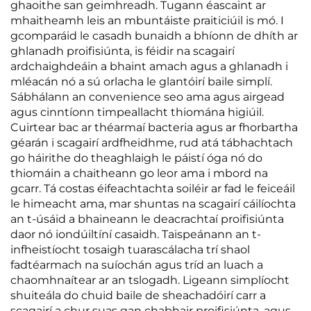
ghaoithe san geimhreadh. Tugann éascaint ar
mhaitheamh leis an mbuntáiste praiticiúil is mó. I
gcomparáid le casadh bunaidh a bhíonn de dhíth ar
ghlanadh proifisiúnta, is féidir na scagairí
ardchaighdeáin a bhaint amach agus a ghlanadh i
mléacán nó a sú orlacha le glantóirí baile simplí.
Sábhálann an convenience seo ama agus airgead
agus cinntíonn timpeallacht thiomána higiúil.
Cuirtear bac ar théarmaí bacteria agus ar fhorbartha
géarán i scagairí ardfheidhme, rud atá tábhachtach
go háirithe do theaghlaigh le páistí óga nó do
thiomáin a chaitheann go leor ama i mbord na
gcarr. Tá costas éifeachtachta soiléir ar fad le feiceáil
le himeacht ama, mar shuntas na scagairí cáilíochta
an t-úsáid a bhaineann le deacrachtaí proifisiúnta
daor nó iondúiltíní casaidh. Taispeánann an t-
infheistíocht tosaigh tuarascálacha trí shaol
fadtéarmach na suíochán agus tríd an luach a
chaomhnaítear ar an tslogadh. Ligeann simplíocht
shuiteála do chuid baile de sheachadóirí carr a
scagairí a chur suas gan chabhair proifisiúnta, agus