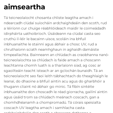
aimseartha
Tá teicneolaíocht chosanta chliste leagtha amach i
ndearcadh clúdaí suíocháin ardchaighdeáin den scoth, rud
a léiríonn cur chuige réabhlóideach maidir le coimeádadh
idirpháirta uathoibríoch. Úsáideann na clúdaí casta seo
cruthú il-léir le bacainn uisce, scoláin ina bhfuil
inbhuanaithe le stainní agus ábhair a chosc UV, rud a
chruthaíonn sciath neamhghaun in aghaidh damáiste
timpeallachta. Bainneann an chlúdach as craobhanna nanó-
teicneolaíochta sa chlúdach is faide amach a choscann
leachtanna chomh luath is a tharlaíonn siad, ag cosc ar
sgaoilteáin teacht isteach ar an gclochán bunaidh. Tá an
teicneolaíocht seo faoi leith tábhachtach do theaghlaigh le
leanaí, do dhaoine a bhfuil aintin acu agus do gharbhóir a
thugann cliaint nó ábhair go minic. Tá fíbín sintéite
inbhuanaithe don choscadh le réad giorracha, gailíní aintin
agus úsáid trom sa chlúdach meánach coscach, gan a
chomhdhéanamh a chompromadú. Tá córais speisialta
coscach UV leagtha amach i samhlacha casta
ardchaighdeáin den scoth a choscann dathanna a