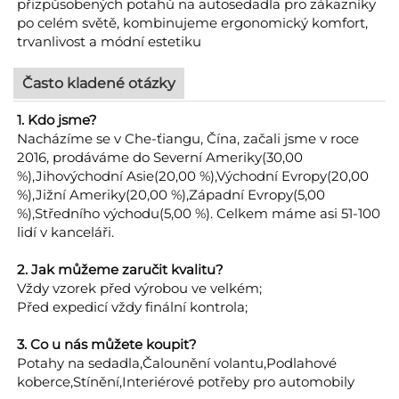
přizpůsobených potahů na autosedadla pro zákazníky
po celém světě, kombinujeme ergonomický komfort,
trvanlivost a módní estetiku
Často kladené otázky
1. Kdo jsme?
Nacházíme se v Che-ťiangu, Čína, začali jsme v roce
2016, prodáváme do Severní Ameriky(30,00
%),Jihovýchodní Asie(20,00 %),Východní Evropy(20,00
%),Jižní Ameriky(20,00 %),Západní Evropy(5,00
%),Středního východu(5,00 %). Celkem máme asi 51-100
lidí v kanceláři.
2. Jak můžeme zaručit kvalitu?
Vždy vzorek před výrobou ve velkém;
Před expedicí vždy finální kontrola;
3. Co u nás můžete koupit?
Potahy na sedadla,Čalounění volantu,Podlahové
koberce,Stínění,Interiérové potřeby pro automobily