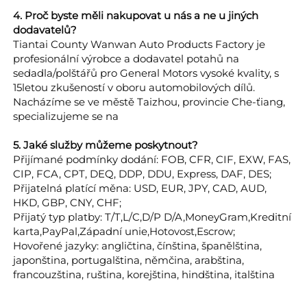
4. Proč byste měli nakupovat u nás a ne u jiných
dodavatelů?
Tiantai County Wanwan Auto Products Factory je
profesionální výrobce a dodavatel potahů na
sedadla/polštářů pro General Motors vysoké kvality, s
15letou zkušeností v oboru automobilových dílů.
Nacházíme se ve městě Taizhou, provincie Che-ťiang,
specializujeme se na
5. Jaké služby můžeme poskytnout?
Přijímané podmínky dodání: FOB, CFR, CIF, EXW, FAS,
CIP, FCA, CPT, DEQ, DDP, DDU, Express, DAF, DES;
Přijatelná platící měna: USD, EUR, JPY, CAD, AUD,
HKD, GBP, CNY, CHF;
Přijatý typ platby: T/T,L/C,D/P D/A,MoneyGram,Kreditní
karta,PayPal,Západní unie,Hotovost,Escrow;
Hovořené jazyky: angličtina, čínština, španělština,
japonština, portugalština, němčina, arabština,
francouzština, ruština, korejština, hindština, italština