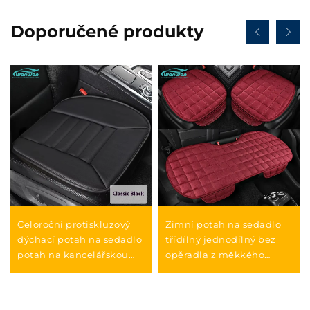
Doporučené produkty
Celoroční protiskluzový
Zimní potah na sedadlo
dýchací potah na sedadlo
třídílný jednodílný bez
potah na kancelářskou
opěradla z měkkého
židli bez opěradla
plushového materiálu pro
polštářek na zadek
přední sedadla
protiskluzový čtvercový