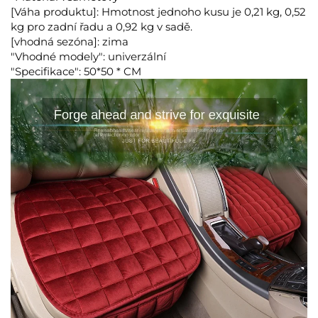
[Váha produktu]: Hmotnost jednoho kusu je 0,21 kg, 0,52
kg pro zadní řadu a 0,92 kg v sadě.
[vhodná sezóna]: zima
"Vhodné modely": univerzální
"Specifikace": 50*50 * CM