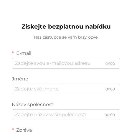
design bez ochlazování
zdarma
Získejte bezplatnou nabídku
Náš zástupce se vám brzy ozve.
E-mail
0/100
Jméno
0/100
Název společnosti
0/200
Zpráva