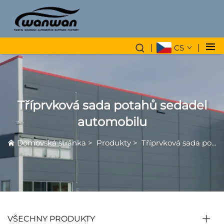
CS
Tříprvková sada potahů sedadel
automobilu
Domovská stránka
>
Produkty
>
Tříprvková sada potahů sedadel automobilu
VŠECHNY PRODUKTY