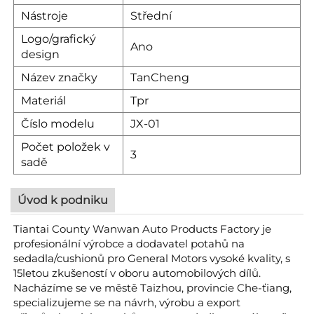
Nástroje
Střední
Logo/grafický
Ano
design
Název značky
TanCheng
Materiál
Tpr
Číslo modelu
JX-01
Počet položek v
3
sadě
Úvod k podniku
Tiantai County Wanwan Auto Products Factory je
profesionální výrobce a dodavatel potahů na
sedadla/cushionů pro General Motors vysoké kvality, s
15letou zkušeností v oboru automobilových dílů.
Nacházíme se ve městě Taizhou, provincie Che-ťiang,
specializujeme se na návrh, výrobu a export